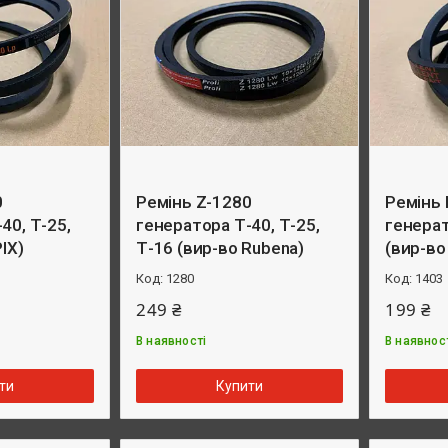
0
Ремінь Z-1280
Ремінь 
40, Т-25,
генератора Т-40, Т-25,
генера
IX)
Т-16 (вир-во Rubena)
(вир-в
1280
1403
249 ₴
199 ₴
В наявності
В наявнос
ти
Купити