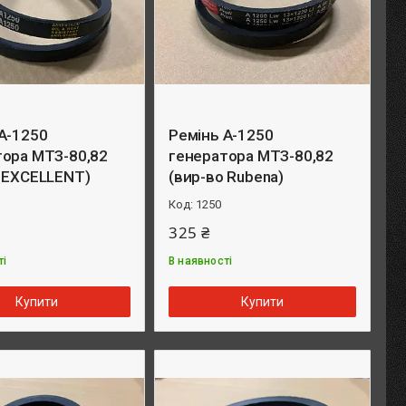
А-1250
Ремінь А-1250
тора МТЗ-80,82
генератора МТЗ-80,82
о EXCELLENT)
(вир-во Rubena)
1250
325 ₴
ті
В наявності
Купити
Купити