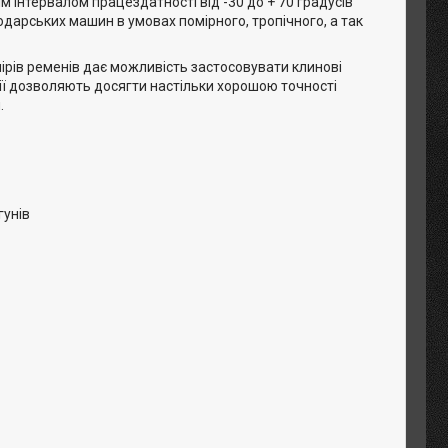
 інтервалом працездатності від -30 до + 70 градусів
одарських машин в умовах помірного, тропічного, а так
ірів ременів дає можливість застосовувати клинові
гії дозволяють досягти настільки хорошою точності
.
гунів