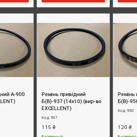
дний А-900
Ремінь привідний
Ремінь 
LLENT)
Б(B)-937 (14х10) (вир-во
Б(B)-95
EXCELLENT)
950
937
115 ₴
120 ₴
В наявності
В наявнос