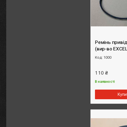
Ремінь приві
(вир-во EXCE
1000
110 ₴
В наявності
Купи