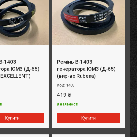
B-1403
Ремінь B-1403
тора ЮМЗ (Д-65)
генератора ЮМЗ (Д-65)
о EXCELLENT)
(вир-во Rubena)
1403
419 ₴
ті
В наявності
Купити
Купити