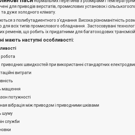
линові паси
нормальних перетинів з розмірами і температурним
чені для приводів верстатів, промислових установок і сільськогосп
 та дуже холодного клімату.
ються з полибутадиентного з'єднання .Висока різноманітність розм
о для всіх типів промислового обладнання . Застосовувані техноло
их ременів, що робить їх придатними для багатоходових трансмісій
ні мають наступні особливості:
бливості
і робота
р приводних швидкостей при використанні стандартних електродви
атаційні витрати
ивність
ть мащення
азон потужності
ая вібрація між приводом і приводними шківами
ь шуму
мін служби
ановки