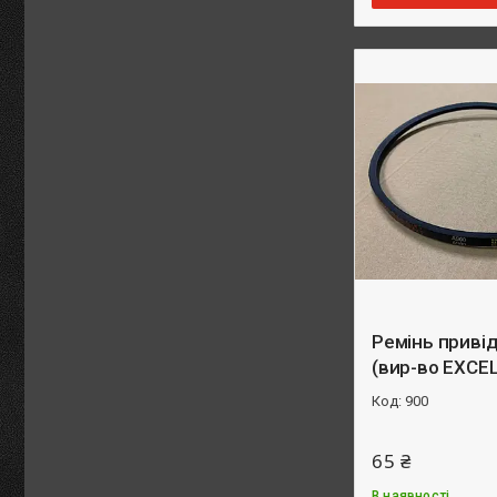
Ремінь приві
(вир-во EXCE
900
65 ₴
В наявності