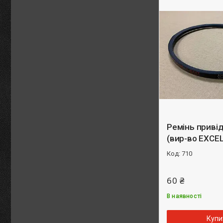
Ремінь приві
(вир-во EXCE
710
60 ₴
В наявності
Купи