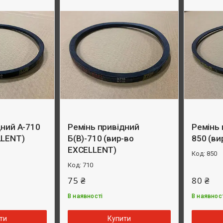
дний А-710
Ремінь привідний
Ремінь 
LLENT)
Б(B)-710 (вир-во
850 (в
EXCELLENT)
850
710
75 ₴
80 ₴
В наявності
В наявнос
ти
Купити