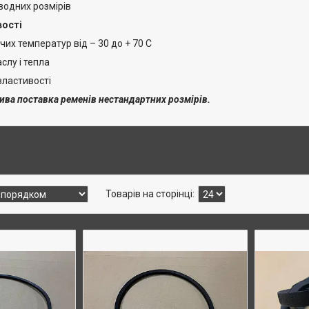
водних розмірів
вості
чих температур від – 30 до + 70 С
аслу і тепла
властивості
ива поставка ременів нестандартних розмірів.