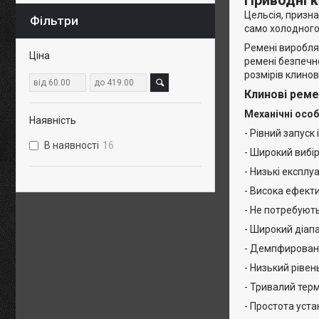
Приводні к
Цельсія, призна
Фільтри
само холодного
Ремені виробля
Ціна
ремені безпечн
розмірів клинов
Клинові реме
Механічні осо
Наявність
- Рівний запуск 
В наявності
16
- Широкий вибі
- Низькі експлу
- Висока ефект
- Не потребую
- Широкий діап
- Демпфированн
- Низький рівен
- Тривалий тер
- Простота уст