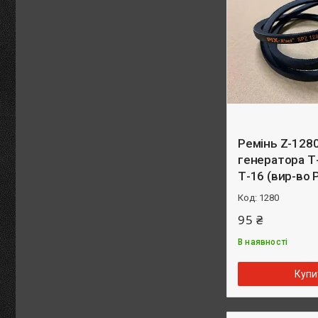
Ремінь Z-128
генератора Т-
Т-16 (вир-во P
1280
95 ₴
В наявності
Купи