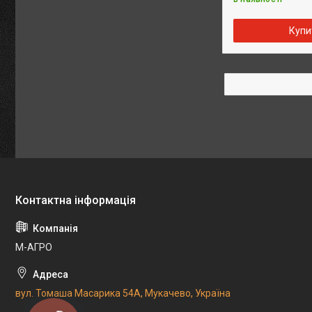
Купи
М-АГРО
вул. Томаша Масарика 54А, Мукачево, Україна