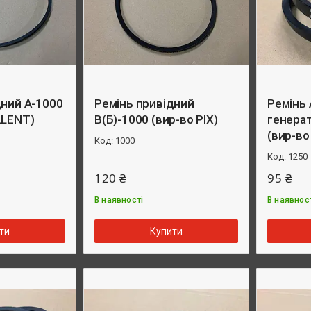
дний А-1000
Ремінь привідний
Ремінь 
LLENT)
B(Б)-1000 (вир-во PIX)
генера
(вир-в
1000
1250
120 ₴
95 ₴
В наявності
В наявнос
ти
Купити