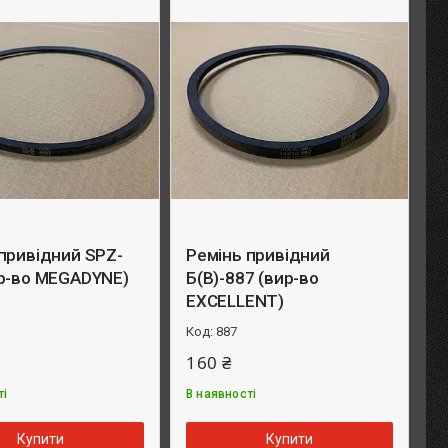
привідний SPZ-
Ремінь привідний
ир-во MEGADYNE)
Б(B)-887 (вир-во
EXCELLENT)
887
160 ₴
ті
В наявності
Купити
Купити