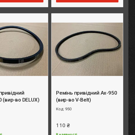
привідний
Ремінь привідний Ax-950
0 (вир-во DELUX)
(вир-во V-Belt)
950
110 ₴
ті
В наявності