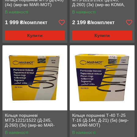
(4к) (вир-во MAR-MOT)
Д-260) (3к) (вир-во KOMA,
Bazuluk) (260-1004060)
В наявності
В наявності
1 999
2 199
₴/комплект
₴/комплект
Купити
Купити
Кільця поршневі
Кільця поршневі Т-40 Т-25
МТЗ-1221/1522 (Д-245,
Т-16 (Д-144, Д-21) (5к) (вир-
Д-260) (3к) (вир-во MAR-
во MAR-MOT)
MOT)
В наявності
В наявності