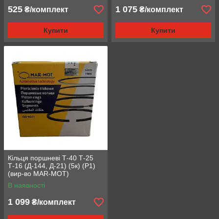
525
1 075
₴/комплект
₴/комплект
Купити
Купити
Кільця поршневі Т-40 Т-25
Т-16 (Д-144, Д-21) (5к) (Р1)
(вир-во MAR-MOT)
В наявності
1 099
₴/комплект