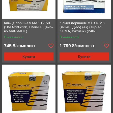
Кільця поршневі МАЗ Т-150
Кільця поршневі МТЗ ЮМЗ
(ЯМЗ-236/238, СМД-60) (вир-
(Д-240, Д-65) (4к) (вир-во
во MAR-MOT)
KOMA, Bazuluk) (240-
1004060-A)
В наявності
В наявності
745
1 799
₴/комплект
₴/комплект
Купити
Купити