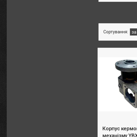
Корпус кермо
механізму YBX