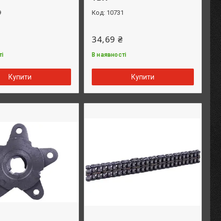
9
10731
34,69 ₴
ті
В наявності
Купити
Купити