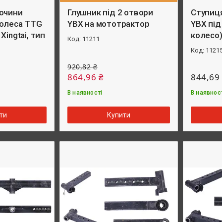
очини
Глушник під 2 отвори
Ступиця
колеса TTG
YBX на мототрактор
YBX під
Xingtai, тип
колесо)
11211
1121
920,82 ₴
864,96 ₴
844,69
В наявності
В наявнос
ти
Купити