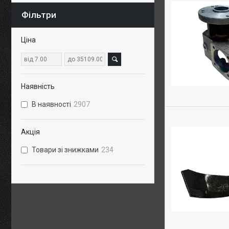
Фільтри
Ціна
Наявність
В наявності
2907
Акція
Товари зі знижками
234