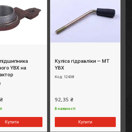
 підшипника
Куліса гідравліки — МТ
ого YBX на
YBX
актор
12438
8
 ₴
92,35 ₴
ті
В наявності
Купити
Купити