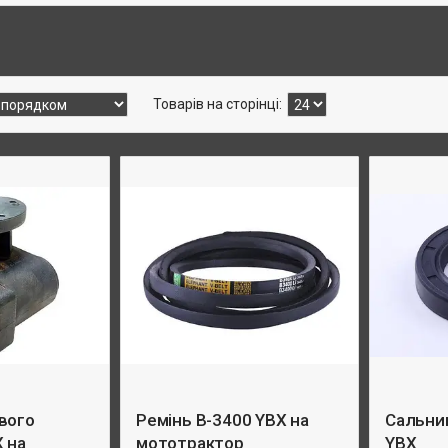
вого
Ремінь B-3400 YBX на
Сальник
 на
мототрактор
YBX