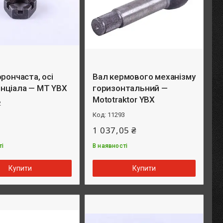
орончаста, осі
Вал кермового механізму
нціала — MT YBX
горизонтальний —
Mototraktor YBX
2
11293
1 037,05 ₴
ті
В наявності
Купити
Купити