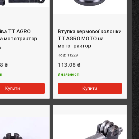
іва TT AGRO
Втулка кермової колонки
а мототрактор
TT AGRO MOTO на
мототрактор
8
11229
8 ₴
113,08 ₴
ті
В наявності
Купити
Купити