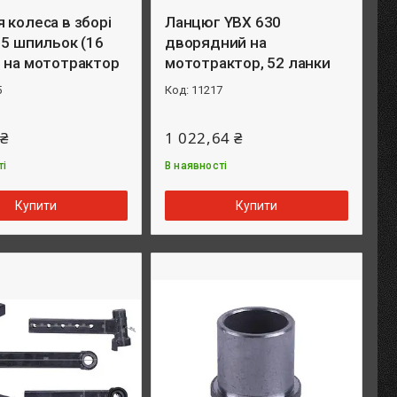
 колеса в зборі
Ланцюг YBX 630
 5 шпильок (16
дворядний на
 на мототрактор
мототрактор, 52 ланки
5
11217
 ₴
1 022,64 ₴
ті
В наявності
Купити
Купити