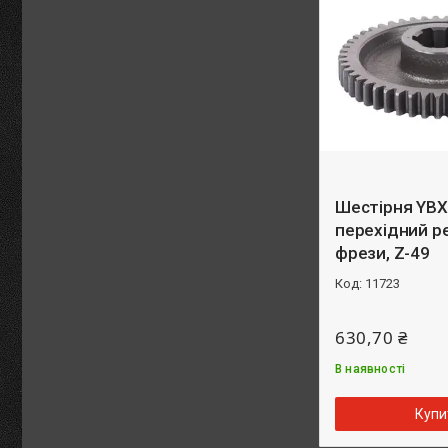
Шестірня YBX
перехідний р
фрези, Z-49
11723
630,70 ₴
В наявності
Купи