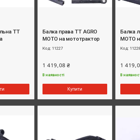
льна TT
Балка права TT AGRO
Балка л
а
MOTO на мототрактор
MOTO н
11227
1122
1 419,08 ₴
1 419,0
В наявності
В наявнос
ти
Купити