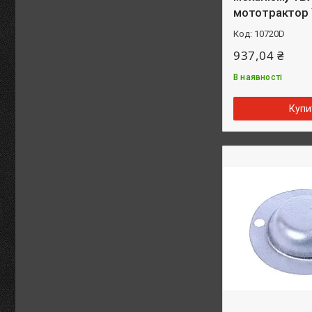
мототрактор
10720D
937,04 ₴
В наявності
Купи