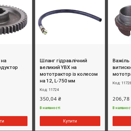
 на
Шланг гідравлічний
Важіль
едуктор
великий YBX на
витискн
мототрактор із колесом
мототр
на 12, L-750 мм
1172
11724
350,04 ₴
206,78
В наявності
В наявнос
ти
Купити