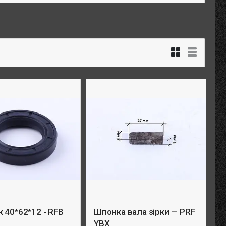
 40*62*12 - RFB
Шпонка вала зірки — PRF
YBX