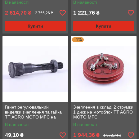
В наявності
В наявності
2 614,70
1 221,76
₴
₴
2 755,26 ₴
Купити
Купити
–1%
Гвинт регулювальний
Зчеплення в складі 2 струмки
виделки зчеплення та гайка
1 диск на мотоблок TT AGRO
TT AGRO MOTO MFC на
MOTO MFC
дизельний мотоблок, L — 63
В наявності
В наявності
мм, різь — М8
49,10
1 944,36
₴
₴
1 972,74 ₴