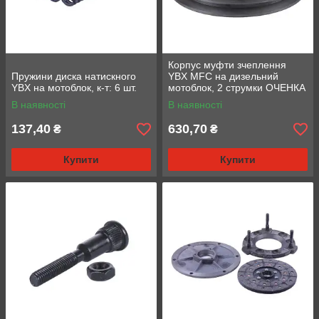
Корпус муфти зчеплення
Пружини диска натискного
YBX MFC на дизельний
YBX на мотоблок, к-т: 6 шт.
мотоблок, 2 струмки ОЧЕНКА
В наявності
В наявності
137,40
630,70
₴
₴
Купити
Купити