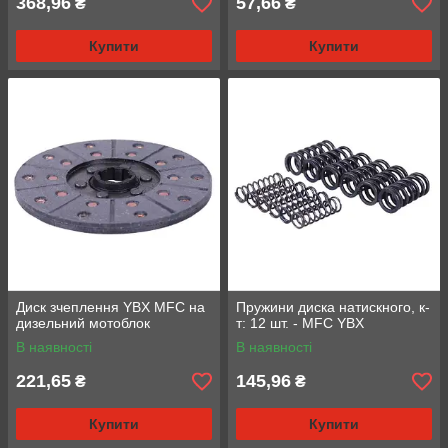
368,96
57,66
₴
₴
Купити
Купити
Диск зчеплення YBX MFC на
Пружини диска натискного, к-
дизельний мотоблок
т: 12 шт. - MFC YBX
В наявності
В наявності
221,65
145,96
₴
₴
Купити
Купити