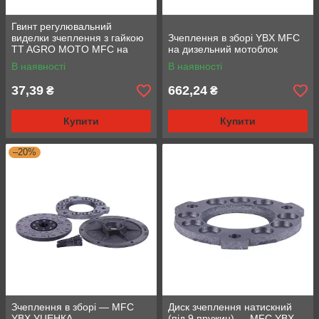
Гвинт регулювальний
виделки зчеплення з гайкою
Зчеплення в зборі YBX MFC
TT AGRO MOTO MFC на
на дизельний мотоблок
дизельний мотоблок, L — 6 5
В наявності
В наявності
мм, різь — М8
37,39
662,24
₴
₴
Купити
Купити
–20%
Зчеплення в зборі — MFC
Диск зчеплення натискний
YBX УЦЕНКА
(під 9 пружин) — MFC YBX