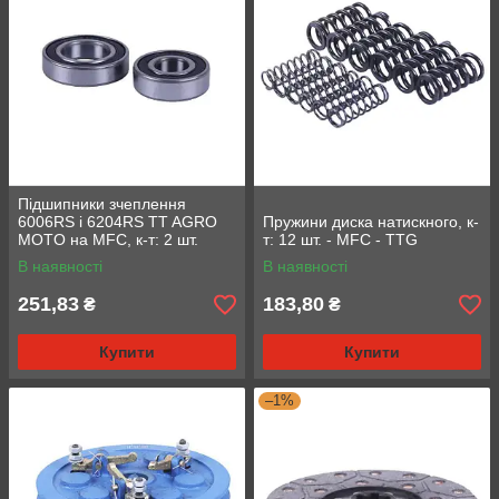
Підшипники зчеплення
6006RS і 6204RS TT AGRO
Пружини диска натискного, к-
MOTO на MFC, к-т: 2 шт.
т: 12 шт. - MFC - TTG
В наявності
В наявності
251,83
183,80
₴
₴
Купити
Купити
–1%