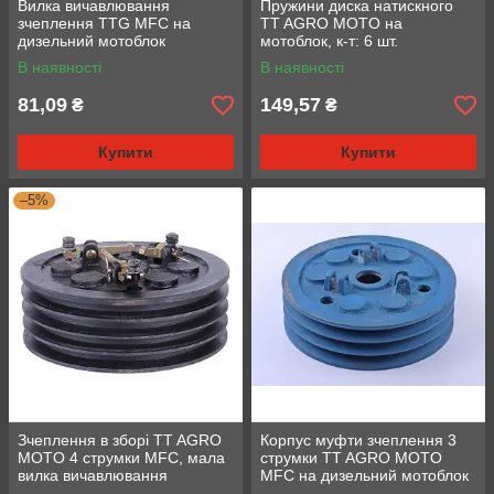
Вилка вичавлювання
Пружини диска натискного
зчеплення TTG MFC на
TT AGRO MOTO на
дизельний мотоблок
мотоблок, к-т: 6 шт.
В наявності
В наявності
81,09
149,57
₴
₴
Купити
Купити
–5%
Зчеплення в зборі TT AGRO
Корпус муфти зчеплення 3
MOTO 4 струмки MFC, мала
струмки TT AGRO MOTO
вилка вичавлювання
MFC на дизельний мотоблок