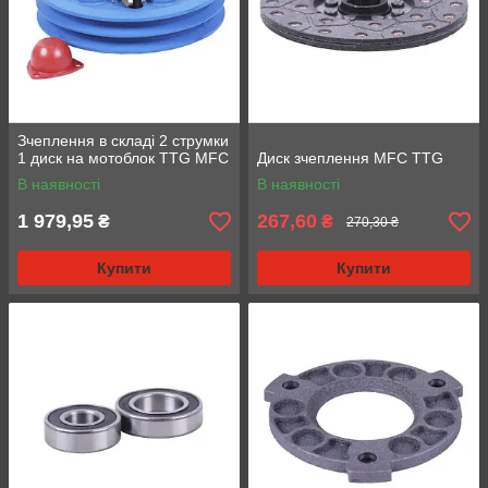
Зчеплення в складі 2 струмки
1 диск на мотоблок TTG MFC
Диск зчеплення MFC TTG
В наявності
В наявності
1 979,95
267,60
₴
₴
270,30 ₴
Купити
Купити