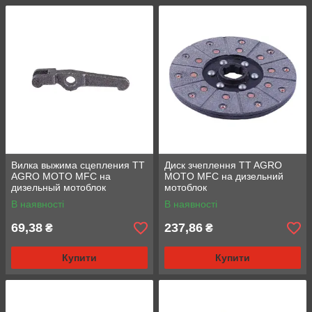
Вилка выжима сцепления TT
Диск зчеплення TT AGRO
AGRO MOTO MFC на
MOTO MFC на дизельний
дизельный мотоблок
мотоблок
В наявності
В наявності
69,38
237,86
₴
₴
Купити
Купити