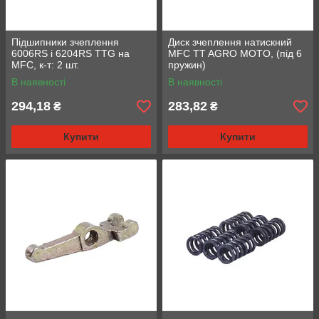
Підшипники зчеплення
Диск зчеплення натискний
6006RS і 6204RS TTG на
MFC TT AGRO MOTO, (під 6
MFC, к-т: 2 шт.
пружин)
В наявності
В наявності
294,18
283,82
₴
₴
Купити
Купити