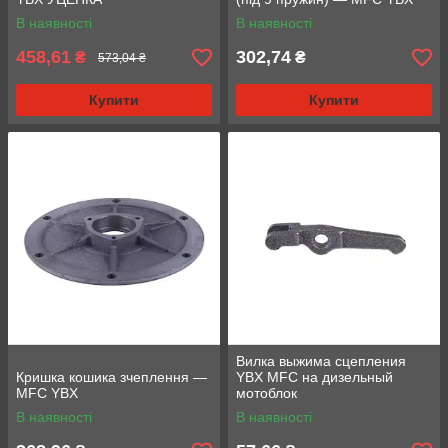
В наявності
В наявності
458,61
302,74
₴
₴
573,04 ₴
Купити
Купити
Вилка выжима сцепления
Кришка кошика зчеплення —
YBX MFC на дизельный
MFC YBX
мотоблок
В наявності
В наявності