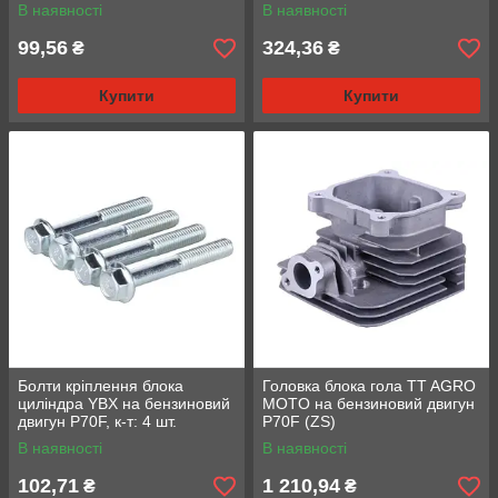
В наявності
В наявності
99,56
324,36
₴
₴
Купити
Купити
Болти кріплення блока
Головка блока гола TT AGRO
циліндра YBX на бензиновий
MOTO на бензиновий двигун
двигун P70F, к-т: 4 шт.
P70F (ZS)
В наявності
В наявності
102,71
1 210,94
₴
₴