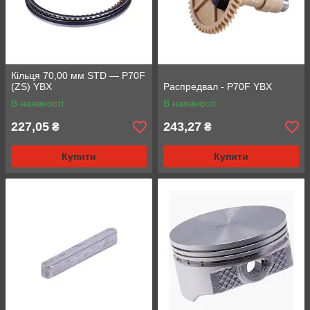
Кільця 70,00 мм STD — P70F
(ZS) YBX
Распредвал - P70F YBX
В наявності
В наявності
227,05
243,27
₴
₴
Купити
Купити