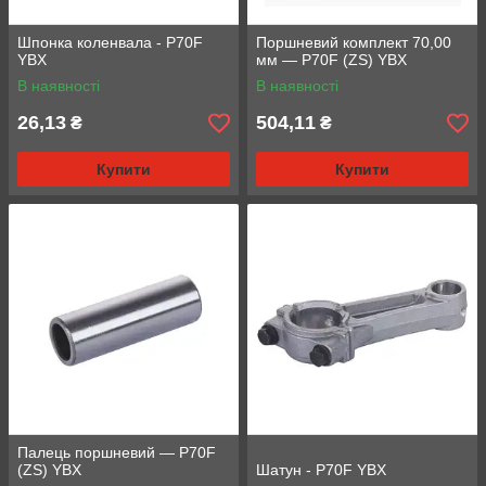
Шпонка коленвала - P70F
Поршневий комплект 70,00
YBX
мм — P70F (ZS) YBX
В наявності
В наявності
26,13
504,11
₴
₴
Купити
Купити
Палець поршневий — P70F
(ZS) YBX
Шатун - P70F YBX