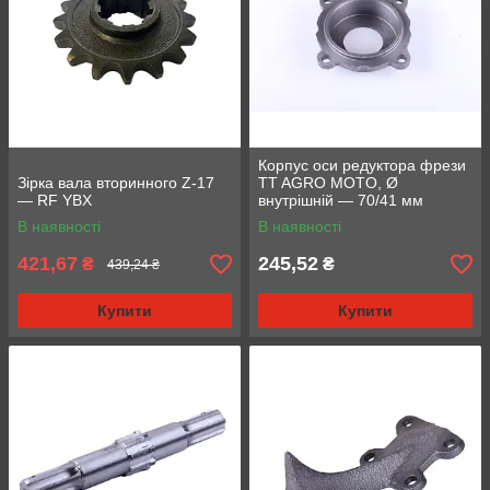
Корпус оси редуктора фрези
Зірка вала вторинного Z-17
TT AGRO MOTO, Ø
— RF YBX
внутрішній — 70/41 мм
В наявності
В наявності
421,67
245,52
₴
₴
439,24 ₴
Купити
Купити