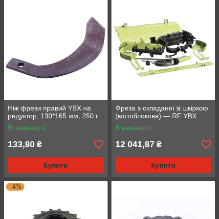
Ніж фрези правий YBX на
Фреза в складанні зі шкіркою
редуктор, 130*165 мм, 250 г
(мотоблокова) — RF YBX
В наявності
В наявності
133,80
12 041,87
₴
₴
Купити
Купити
–4%