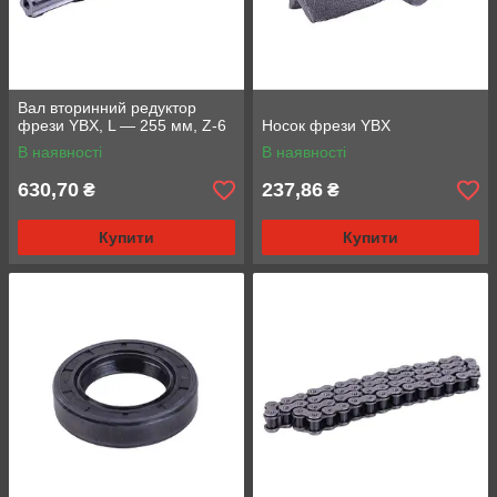
Вал вторинний редуктор
фрези YBX, L — 255 мм, Z-6
Носок фрези YBX
В наявності
В наявності
630,70
237,86
₴
₴
Купити
Купити