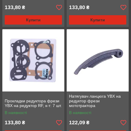
133,80
133,80
₴
₴
Купити
Купити
Натягувач ланцюга YBX на
Прокладки редуктора фрези
редуктор фрези
YBX на редуктор RF, к-т: 7 шт.
мототрактора
В наявності
В наявності
133,80
122,09
₴
₴