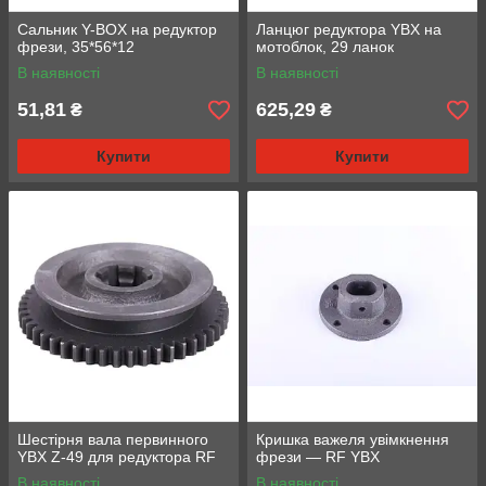
Сальник Y-BOX на редуктор
Ланцюг редуктора YBX на
фрези, 35*56*12
мотоблок, 29 ланок
В наявності
В наявності
51,81
625,29
₴
₴
Купити
Купити
Шестірня вала первинного
Кришка важеля увімкнення
YBX Z-49 для редуктора RF
фрези — RF YBX
В наявності
В наявності