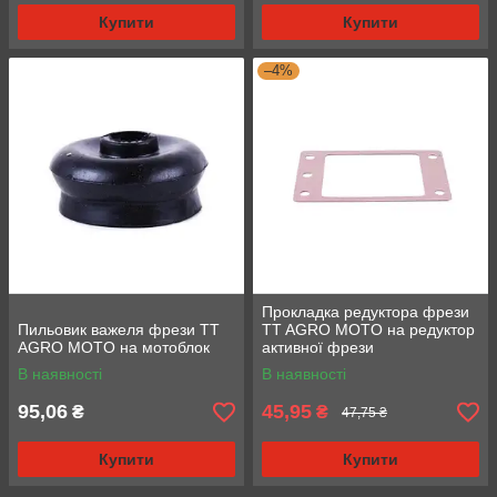
Купити
Купити
–4%
Прокладка редуктора фрези
Пильовик важеля фрези TT
TT AGRO MOTO на редуктор
AGRO MOTO на мотоблок
активної фрези
В наявності
В наявності
95,06
45,95
₴
₴
47,75 ₴
Купити
Купити