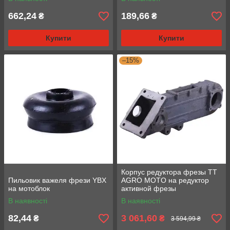
662,24
189,66
₴
₴
Купити
Купити
–15%
Корпус редуктора фрезы TT
Пильовик важеля фрези YBX
AGRO MOTO на редуктор
на мотоблок
активной фрезы
В наявності
В наявності
82,44
3 061,60
₴
₴
3 594,99 ₴