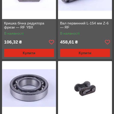
Кришка бічна редуктора
Вал первинний L-154 мм Z-6
фрези — RF YBX
— RF
В наявності
В наявності
106,32
458,61
₴
₴
Купити
Купити