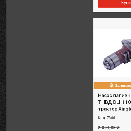
Купи
Залишило
Насос паливн
ТНВД DLH110
трактор Xingt
7366
2 094,83 ₴