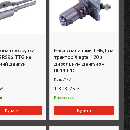
ювач форсунки
Насос паливний ТНВД на
2R296 TTG на
трактор Xingtai 120 з
ний двигун
дизельним двигуном
T
DL190-12
7147
 ₴
1 303,75 ₴
ті
В наявності
Купити
Купити