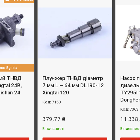
сь 5 днів
ний ТНВД
Плунжер ТНВД діаметр
Насос 
gtai 24B,
7 мм L — 64 мм DL190-12
дизель
aishan 24
Xingtai 120
TY295I 
DongFe
7150
7363
379,77 ₴
11 338,
В наявності
В наявнос