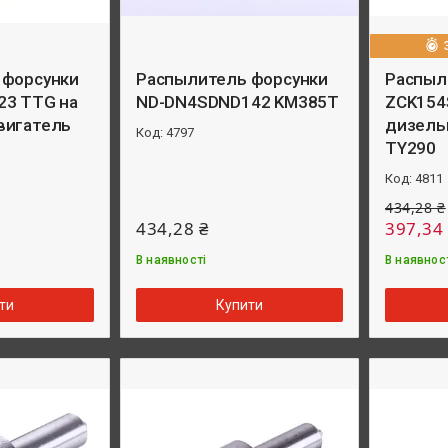
 форсунки
Распылитель форсунки
Распыл
23 TTG на
ND-DN4SDND142 KM385T
ZCK154
вигатель
дизель
4797
TY290
4811
434,28 ₴
434,28 ₴
397,34
В наявності
В наявнос
ти
Купити