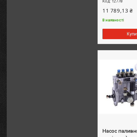
12778
11 789,13 ₴
В наявності
Купи
Насос паливн