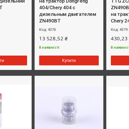
 дизельний
на трактор DongFeng
TTG ZC
T
404/Chery 404 с
ZN490B
дизельным двигателем
на трак
ZN490BT
Chery 2
4376
4379
13 528,52 ₴
430,23
В наявності
В наявнос
ти
Купити