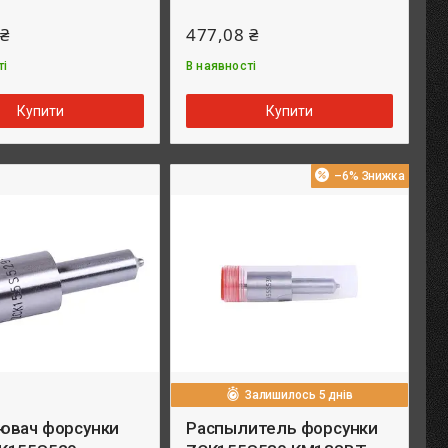
 ₴
477,08 ₴
ті
В наявності
Купити
Купити
–6%
Залишилось 5 днів
ювач форсунки
Распылитель форсунки