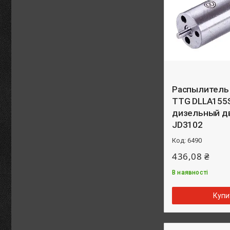
Распылитель
TTG DLLA155
дизельный д
JD3102
6490
436,08 ₴
В наявності
Купи