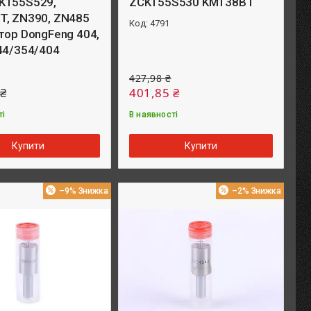
K155S529,
ZCK155S530 KM138BT
T, ZN390, ZN485
4791
тор DongFeng 404,
44/354/404
427,98 ₴
 ₴
401,85 ₴
ті
В наявності
Купити
Купити
–9%
–2%