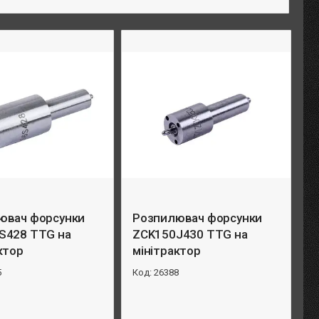
ювач форсунки
Розпилювач форсунки
S428 TTG на
ZCK150J430 TTG на
ктор
мінітрактор
5
26388