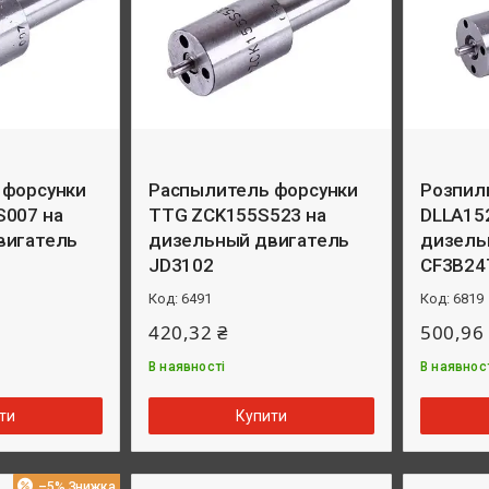
 форсунки
Распылитель форсунки
Розпил
S007 на
TTG ZCK155S523 на
DLLA15
вигатель
дизельный двигатель
дизель
JD3102
СF3B24
6491
6819
420,32 ₴
500,96
В наявності
В наявнос
ти
Купити
–5%