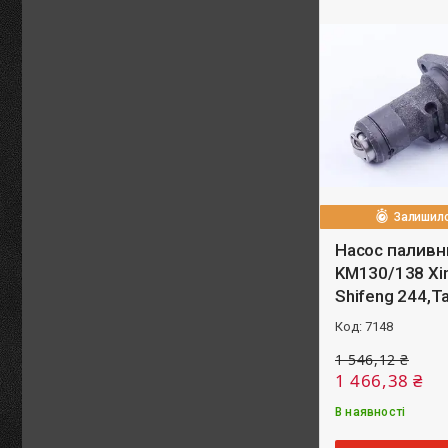
Залишило
Насос палив
KM130/138 Xin
Shifeng 244,T
7148
1 546,12 ₴
1 466,38 ₴
В наявності