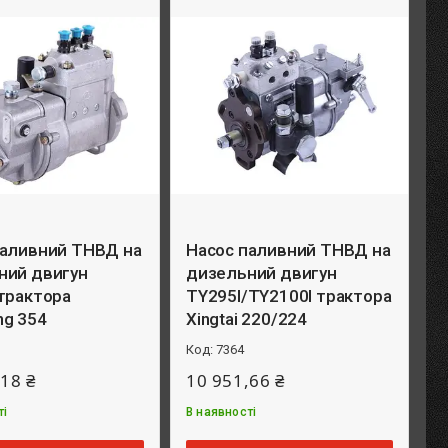
паливний ТНВД на
Насос паливний ТНВД на
ний двигун
дизельний двигун
трактора
TY295I/TY2100I трактора
ng 354
Xingtai 220/224
7364
18 ₴
10 951,66 ₴
ті
В наявності