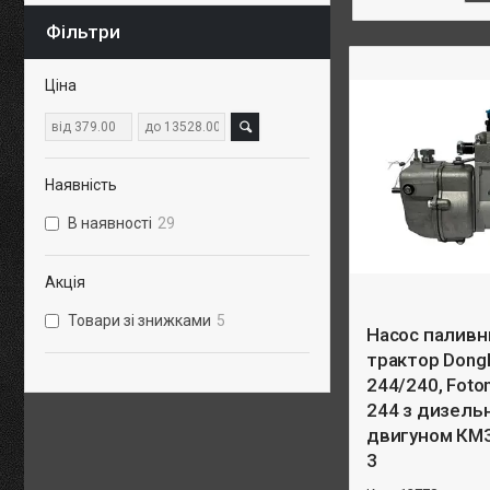
Фільтри
Ціна
Наявність
В наявності
29
Акція
Товари зі знижками
5
Насос паливн
трактор Dong
244/240, Foto
244 з дизель
двигуном КМ3
3