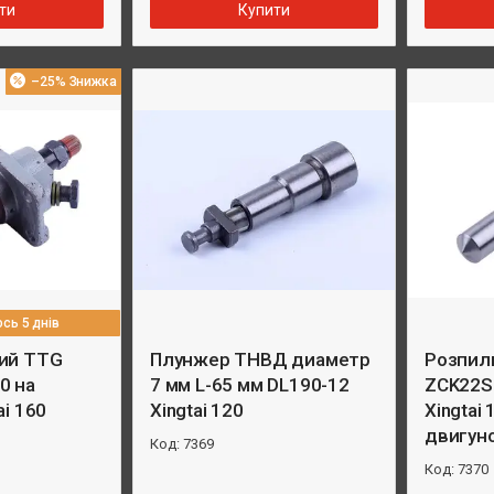
ти
Купити
–25%
сь 5 днів
ий TTG
Плунжер ТНВД диаметр
Розпил
0 на
7 мм L-65 мм DL190-12
ZCK22S
ai 160
Xingtai 120
Xingtai
двигун
7369
7370