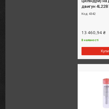
циліндри) на
двигун 4L22B
4342
13 460,94 ₴
В наявності
Купи