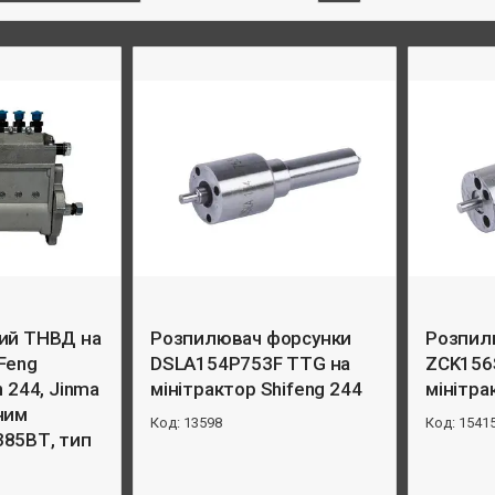
ий ТНВД на
Розпилювач форсунки
Розпил
Feng
DSLA154P753F TTG на
ZCK156
n 244, Jinma
мінітрактор Shifeng 244
мінітра
ним
13598
1541
85ВТ, тип