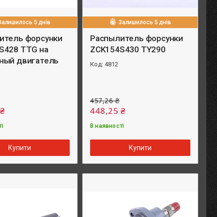
Залишилось 5 днів
Залишилось 5 днів
итель форсунки
Распылитель форсунки
S428 TTG на
ZCK154S430 TY290
ный двигатель
4812
457,26 ₴
 ₴
448,25 ₴
ті
В наявності
Купити
Купити