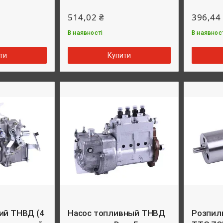
514,02 ₴
396,44
В наявності
В наявнос
ти
Купити
ий ТНВД (4
Насос топливный ТНВД
Розпил