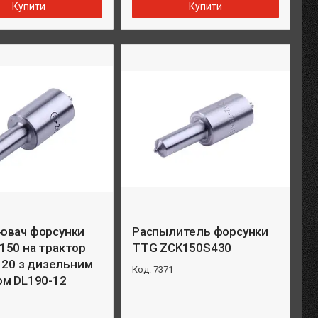
Купити
Купити
ювач форсунки
Распылитель форсунки
150 на трактор
TTG ZCK150S430
 120 з дизельним
7371
ом DL190-12