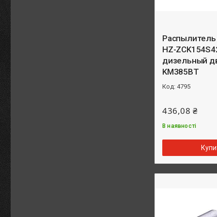
Распылитель
HZ-ZCK154S4
дизельный д
KM385BT
4795
436,08 ₴
В наявності
Купи