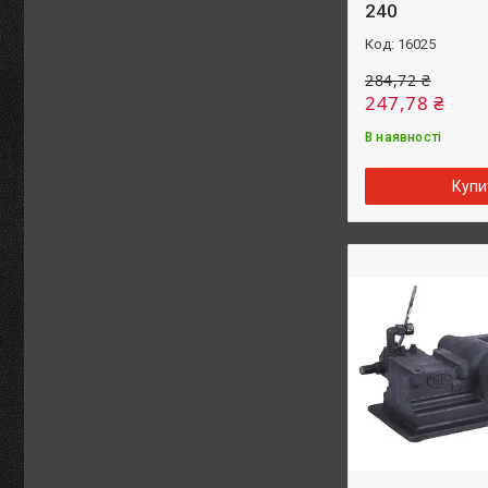
240
16025
284,72 ₴
247,78 ₴
В наявності
Купи