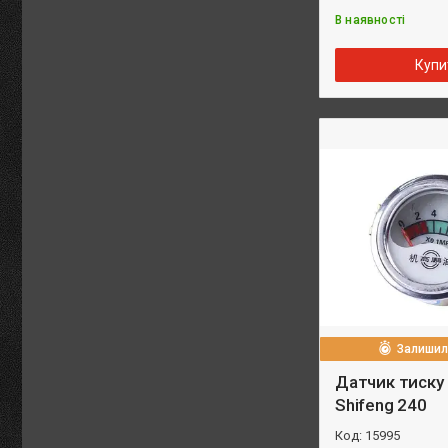
В наявності
Купи
Залишило
Датчик тиску
Shifeng 240
15995