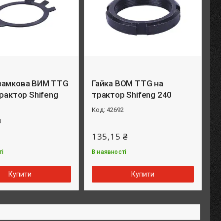
замкова ВИМ TTG
Гайка ВОМ TTG на
трактор Shifeng
трактор Shifeng 240
42692
0
135,15 ₴
ті
В наявності
Купити
Купити