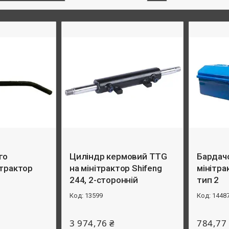
го
Циліндр кермовий TTG
Бардач
 трактор
на мінітрактор Shifeng
мінітра
244, 2-сторонній
тип 2
13599
1448
3 974,76 ₴
784,77