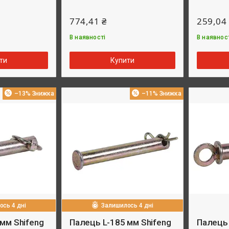
774,41 ₴
259,04
В наявності
В наявнос
ти
Купити
–13%
–11%
сь 4 дні
Залишилось 4 дні
мм Shifeng
Палець L-185 мм Shifeng
Палець 