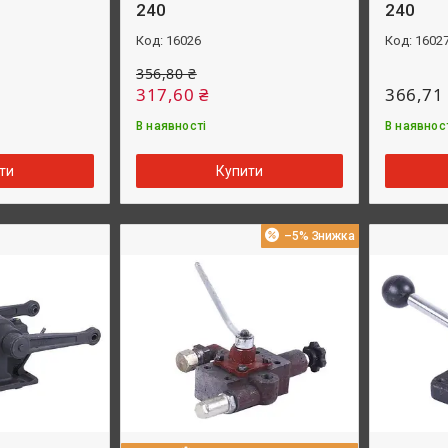
240
240
16026
1602
356,80 ₴
317,60 ₴
366,71
В наявності
В наявнос
ти
Купити
–5%