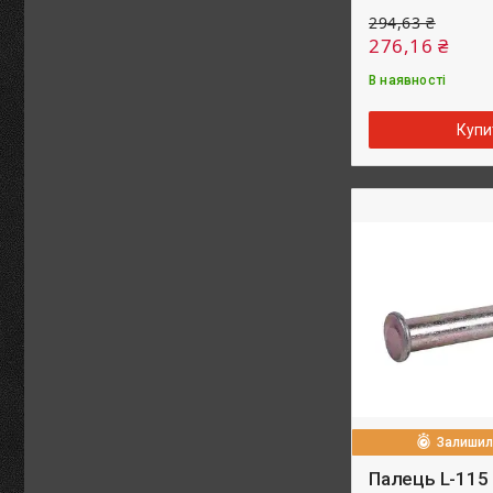
294,63 ₴
276,16 ₴
В наявності
Купи
Залишило
Палець L-115 