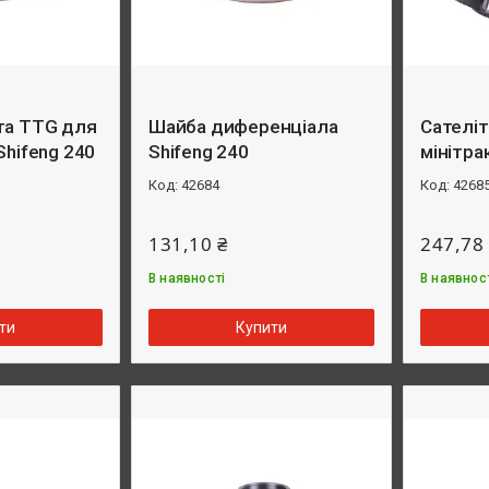
та TTG для
Шайба диференціала
Сателіт
Shifeng 240
Shifeng 240
мінітра
42684
4268
131,10 ₴
247,78
В наявності
В наявнос
ти
Купити