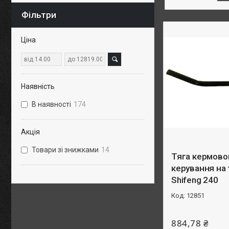
Фільтри
Ціна
Наявність
В наявності
174
Акція
Товари зі знижками
14
Тяга кермово
керування на
Shifeng 240
12851
884,78 ₴