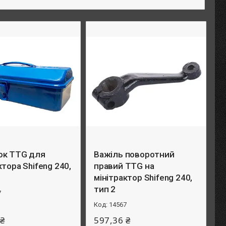
ок TTG для
Важіль поворотний
ктора Shifeng 240,
правий TTG на
мінітрактор Shifeng 240,
тип 2
7
14567
 ₴
597,36 ₴