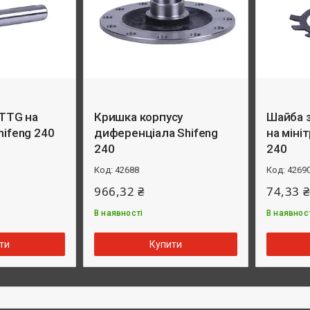
 TTG на
Кришка корпусу
Шайба 
hifeng 240
диференціала Shifeng
на міні
240
240
42688
4269
966,32 ₴
74,33 ₴
В наявності
В наявнос
ти
Купити