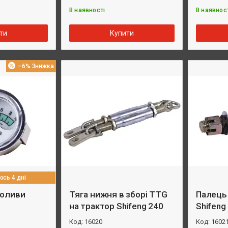
В наявності
В наявнос
ти
Купити
–6%
сь 4 дні
 оливи
Тяга нижня в зборі TTG
Палець
на трактор Shifeng 240
Shifeng
16020
1602