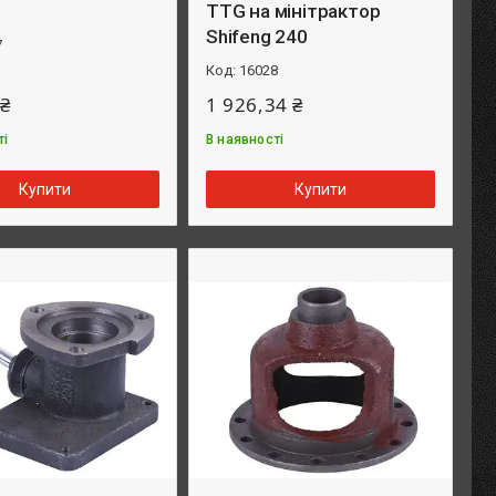
TTG на мінітрактор
Shifeng 240
7
16028
 ₴
1 926,34 ₴
ті
В наявності
Купити
Купити