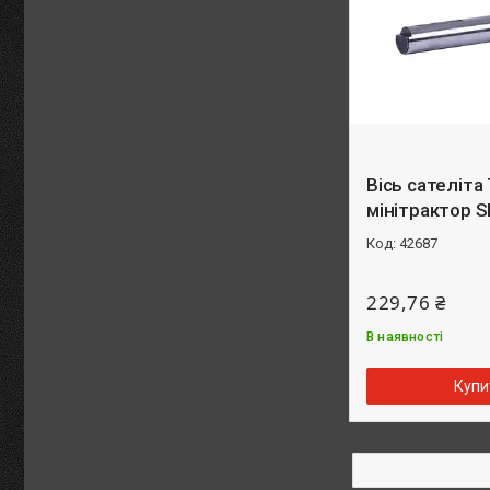
Вісь сателіта
мінітрактор S
42687
229,76 ₴
В наявності
Купи