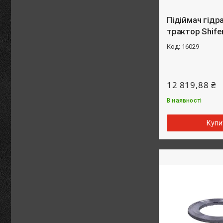
Підіймач гідр
трактор Shife
16029
12 819,88 ₴
В наявності
Купи