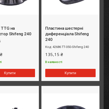
 TTG на
Пластина шестерні
ктор Shifeng 240
диференціала Shifeng
240
5
42686 TT-050-Shifeng 240
 ₴
135,15 ₴
ті
В наявності
Купити
Купити