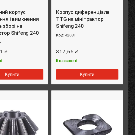
ний корпус
Корпус диференціала
ння і вимкнення
TTG на мінітрактор
в зборі на
Shifeng 240
ктор Shifeng 240
42681
6
1 ₴
817,66 ₴
ті
В наявності
Купити
Купити