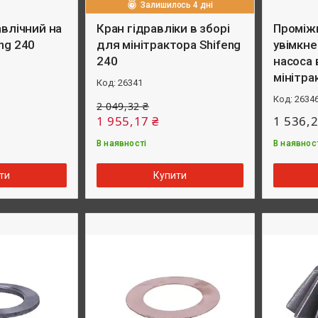
Залишилось 4 дні
авлічний на
Кран гідравліки в зборі
Проміж
ng 240
для мінітрактора Shifeng
увімкне
240
насоса 
мінітра
26341
2634
2 049,32 ₴
1 955,17 ₴
1 536,2
В наявності
В наявнос
ти
Купити