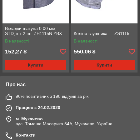
Вкладки шатуна 0.00 мм,
STD, к-т 2 шт. ZH1115N YBX
Коліно глушника — ZS1115
В наявності
В наявності
152,27
550,06
₴
₴
Купити
Купити
Про нас
96% позитивних з 198 відгуків за рік
Працює з 24.02.2020
м. Мукачево
вул. Томаша Масарика 54А, Мукачево, Україна
Контакти