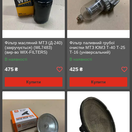
Фільтр масляний МТЗ (Д-240)
Фільтр паливний грубої
(закручується) (WL7483)
очистки МТЗ ЮМЗ Т-40 Т-25
(вир-во WIX-FILTERS)
Т-16 (універсальний)
(А23.10.000-01/240-1105010)
В наявності
В наявності
475
425
₴
₴
Купити
Купити