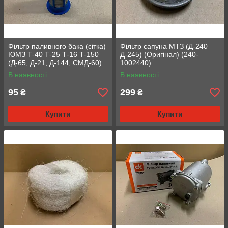
Фільтр паливного бака (сітка)
Фільтр сапуна МТЗ (Д-240
ЮМЗ Т-40 Т-25 Т-16 Т-150
Д-245) (Оригінал) (240-
(Д-65, Д-21, Д-144, СМД-60)
1002440)
(150.50.026)
В наявності
В наявності
95
299
₴
₴
Купити
Купити