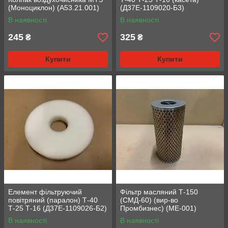
(Моноциклон) (А53.21.001)
(Д37Е-1109020-Б3)
В наявності
В наявності
245
325
₴
₴
Купити
Купити
Елемент фільтруючий
Фільтр масляний Т-150
повітряний (паралон) Т-40
(СМД-60) (вир-во
Т-25 Т-16 (Д37Е-1109026-Б2)
Промбизнес) (МЕ-001)
В наявності
В наявності