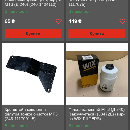
МТЗ (Д-240) (240-1404110)
1117075)
В наявності
В наявності
65
449
₴
₴
Купити
Купити
Кронштейн кріплення
Фільтр паливний МТЗ (Д-240)
фільтра тонкої очистки МТЗ
(закручується) (33472Е) (вир-
(245-1117091-Б)
во WIX-FILTERS)
В наявності
В наявності