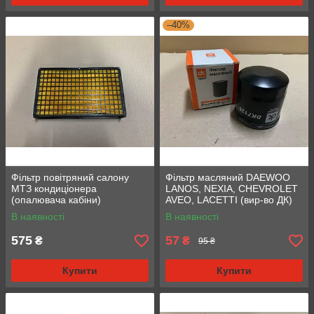
–40%
Фільтр повітряний салону
Фільтр масляний DAEWOO
МТЗ кондиціонера
LANOS, NEXIA, CHEVROLET
(опалювача кабіни)
AVEO, LACETTI (вир-во ДК)
(Оригінал) (80-8104070)
(DK7129)
В наявності
В наявності
575
57
₴
₴
95 ₴
Купити
Купити