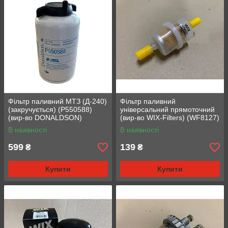
Фільтр паливний МТЗ (Д-240)
Фільтр паливний
(закручується) (P550588)
універсальний прямоточний
(вир-во DONALDSON)
(вир-во WIX-Filters) (WF8127)
В наявності
В наявності
599
139
₴
₴
Купити
Купити