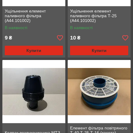
Ущільнення елемент
Ущільнення елемент
паливного фільтра
паливного фільтра Т-25
(А44.101002)
(А44.101002)
В наявності
В наявності
9
10
₴
₴
Купити
Купити
Елемент фільтра повітряного
Колпак воздухочисника МТЗ
Т-40 Т-25 Т-16 (касета)