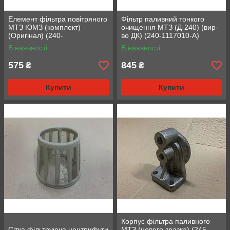
Елемент фільтра повітряного
Фільтр паливний тонкого
МТЗ ЮМЗ (комплект)
очищення МТЗ (Д-240) (вир-
(Оригінал) (240-
во ДК) (240-1117010-А)
1109165/66/67)
В наявності
В наявності
575
845
₴
₴
Купити
Купити
Корпус фільтра паливного
Сітка фільтруюча центрифуги
МТЗ (нового зразка) (245-