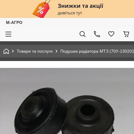
М-АГРО
Товари та послуги
Подушка радіатора МТЗ (70У-130201