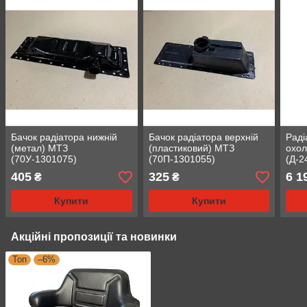
Бачок радіатора нижній
Бачок радіатора верхній
Раді
(метал) МТЗ
(пластиковий) МТЗ
охол
(70У-1301075)
(70П-1301055)
(Д-2
рядн
405
325
6 1
₴
₴
во S
Купити
Купити
Акційні пропозиції та новинки
Топ
–6%