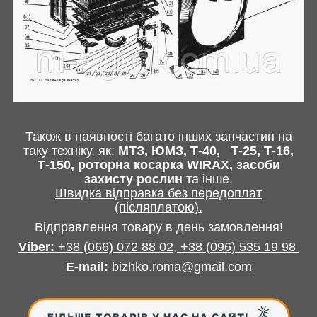
Також в наявності багато інших запчастин
на
таку техніку, як:
МТЗ, ЮМЗ, Т-40,
Т-25, Т-16,
Т-150, роторна косарка
WIRAX
, засоби
захисту рослин
та інше
.
Швидка відправка без передоплат
(післяплатою).
Відправлення товару в день замовлення!
Viber:
+38 (066) 072 88 02, +38 (096) 535 19 98
E-mail
:
bizhko.roma@gmail.com