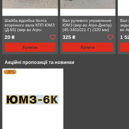
Шайба відгибна болта
Вал рулевого управления
Вал 
вторічного вала КПП ЮМЗ
ЮМЗ (вир-во Агро-Днепр)
задн
(Д-65) (вир-во Агро-
(45-3401021-Г) (320 мм)
во А
Днепр) (36-1701119)
4605
20
325
1 5
₴
₴
Купити
Купити
Акційні пропозиції та новинки
–30%