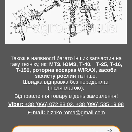
Також в наявності багато інших запчастин
на
таку техніку, як:
МТЗ, ЮМЗ, Т-40,
Т-25, Т-16,
Т-150, роторна косарка
WIRAX
, засоби
захисту рослин
та інше
.
Швидка відправка без передоплат
(післяплатою).
Відправлення товару в день замовлення!
Viber:
+38
(066) 072 88 02,
+38 (096) 535 19 98
E-mail
:
bizhko.roma@gmail.com