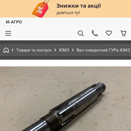
М-АГРО
Товари та послуги
ЮМЗ
Вал поворотний ГУРа ЮМЗ 4