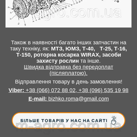
Також в наявності багато інших запчастин
на
таку техніку, як:
МТЗ, ЮМЗ, Т-40,
Т-25, Т-16,
Т-150, роторна косарка
WIRAX
, засоби
захисту рослин
та інше
.
Швидка відправка без передоплат
(післяплатою).
Відправлення товару в день замовлення!
Viber:
+38
(066) 072 88 02,
+38 (096) 535 19 98
E-mail
:
bizhko.roma@gmail.com