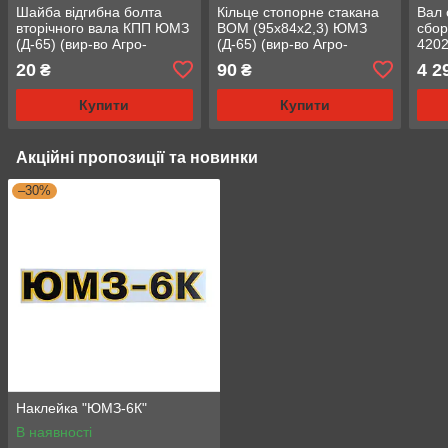
Шайба відгибна болта
Кільце стопорне стакана
Вал 
вторічного вала КПП ЮМЗ
ВОМ (95х84х2,3) ЮМЗ
сбор
(Д-65) (вир-во Агро-
(Д-65) (вир-во Агро-
4202
Днепр) (36-1701119)
Днепр) (36-4202035-А)
ВОМ 
20
90
4 2
₴
₴
во А
Купити
Купити
Акційні пропозиції та новинки
–30%
Наклейка "ЮМЗ-6К"
В наявності