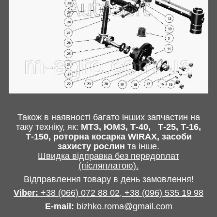
Також в наявності багато інших запчастин
на
таку техніку, як:
МТЗ, ЮМЗ, Т-40,
Т-25, Т-16,
Т-150, роторна косарка
WIRAX
, засоби
захисту рослин
та інше
.
Швидка відправка без передоплат
(післяплатою).
Відправлення товару в день замовлення!
Viber:
+38
(066) 072 88 02,
+38 (096) 535 19 98
E-mail
:
bizhko.roma@gmail.com