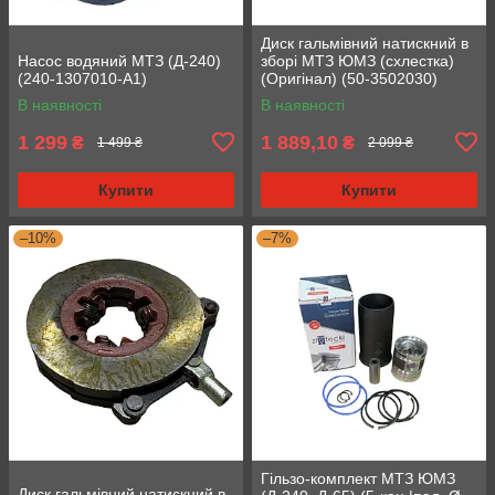
Диск гальмівний натискний в
Насос водяний МТЗ (Д-240)
зборі МТЗ ЮМЗ (схлестка)
(240-1307010-А1)
(Оригінал) (50-3502030)
В наявності
В наявності
1 299
1 889,10
₴
₴
1 499 ₴
2 099 ₴
Купити
Купити
–10%
–7%
Гільзо-комплект МТЗ ЮМЗ
Диск гальмівний натискний в