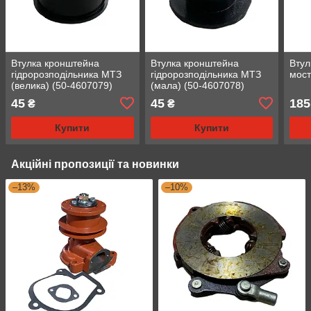
Втулка кронштейна
Втулка кронштейна
Втул
гідророзподільника МТЗ
гідророзподільника МТЗ
мост
(велика) (50-4607079)
(мала) (50-4607078)
45
45
185
₴
₴
Купити
Купити
Акційні пропозиції та новинки
–13%
–10%