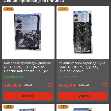
Акційні пропозиції та новинки
–38%
–30%
Комплект прокладок двигуна
Комплект прокладок двигуна
Д-21 (Т-25, Т-16) (вир-во
СМД-18 (ДТ-75, ТДТ-55)
Сервис-Комплектация) (Д21-
(вир-во Сервис-
1002035) (Стандарт)
Комплектация) (18-1002035)
В наявності
В наявності
(Стандарт)
495,38
850,50
₴
₴
799 ₴
1 215 ₴
Купити
Купити
–25%
–25%