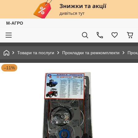
М-АГРО
Товари та послуги
Прокладки та ремкомплекти
Прок
–11%