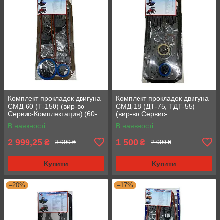
Комплект прокладок двигуна
Комплект прокладок двигуна
СМД-60 (Т-150) (вир-во
СМД-18 (ДТ-75, ТДТ-55)
Сервис-Комплектация) (60-
(вир-во Сервис-
1002035-Р)
Комплектация) (18-1002035-
В наявності
В наявності
Р) (Ремонтнік)
2 999,25
1 500
₴
₴
3 999 ₴
2 000 ₴
Купити
Купити
–20%
–17%