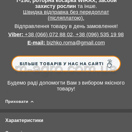
Т-150, роторна косарка
WIRAX
, засоби
захисту рослин
та інше
.
Швидка відправка без передоплат
(післяплатою).
Відправлення товару в день замовлення!
Viber:
+38
(066) 072 88 02,
+38 (096) 535 19 98
E-mail
:
bizhko.roma@gmail.com
Будемо раді допомогти Вам з вибором якісного
товару!
Приховати
Характеристики