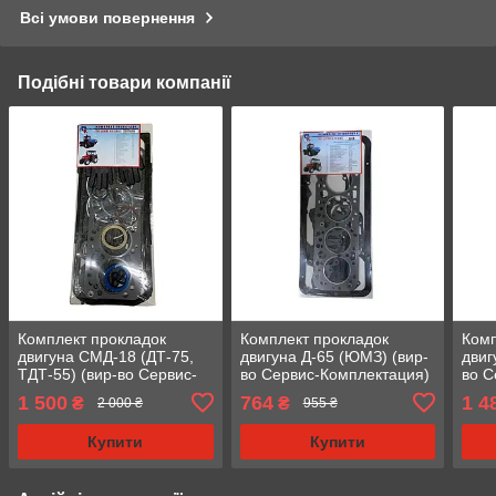
Всі умови повернення
Подібні товари компанії
Комплект прокладок
Комплект прокладок
Комп
двигуна СМД-18 (ДТ-75,
двигуна Д-65 (ЮМЗ) (вир-
двиг
ТДТ-55) (вир-во Сервис-
во Сервис-Комплектация)
во С
Комплектация) (18-
(65-1002035) (Стандарт)
(65-
1 500
764
1 4
₴
₴
2 000 ₴
955 ₴
1002035-Р) (Ремонтнік)
(Рем
Купити
Купити