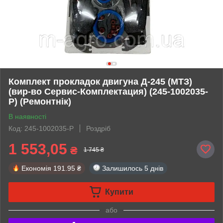
Комплект прокладок двигуна Д-245 (МТЗ)
(вир-во Сервис-Комплектация) (245-1002035-
Р) (Ремонтнік)
В наявності
Код: 245-1002035-Р
Роздріб
1 553,05
₴
1 745 ₴
Економія
191.95 ₴
Залишилось
5 днів
Купити
або