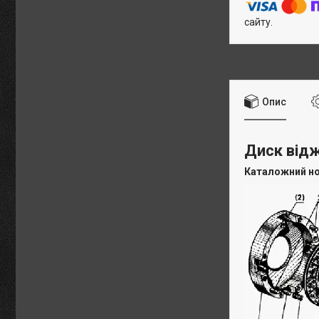
сайту.
Опис
Диск відж
Каталожний н