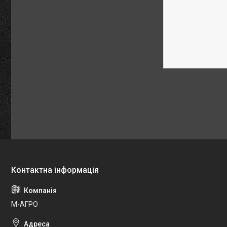
М-АГРО