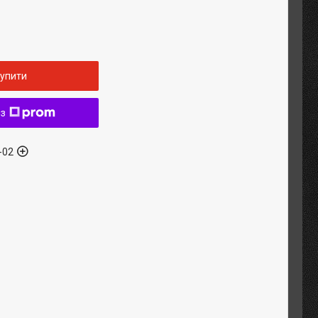
упити
 з
-02