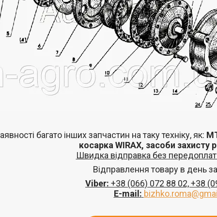
аявності багато інших запчастин
на таку техніку, як:
МТ
косарка
WIRAX
, засоби захисту 
Швидка відправка без передоплат 
Відправлення товару в день з
Viber:
+38
(066) 072 88 02,
+38
(0
E-mail
:
bizhko.roma@gmai