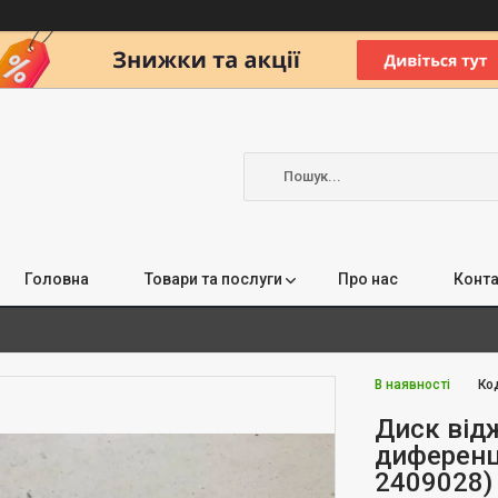
Головна
Товари та послуги
Про нас
Конта
В наявності
Ко
Диск від
диференці
2409028)