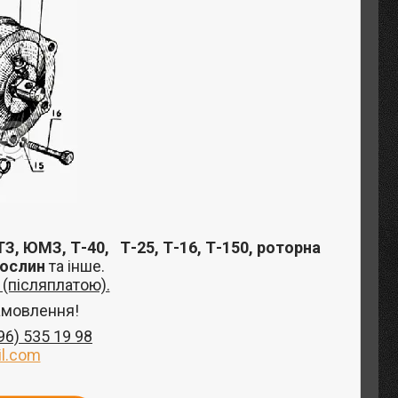
З, ЮМЗ, Т-40,
Т-25, Т-16, Т-150, роторна
рослин
та інше
.
(післяплатою).
амовлення!
96) 535 19 98
l.com