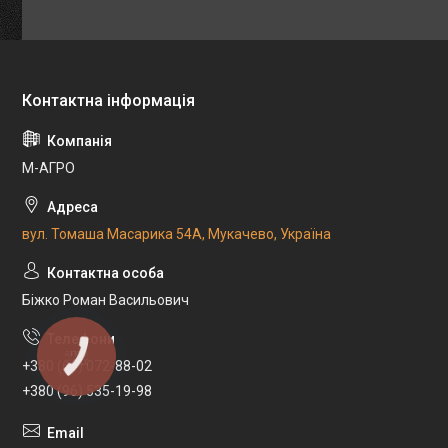
М-АГРО
вул. Томаша Масарика 54А, Мукачево, Україна
Біжко Роман Васильович
КНОПКА
ЗВ'ЯЗКУ
+380 (66) 072-88-02
+380 (96) 535-19-98