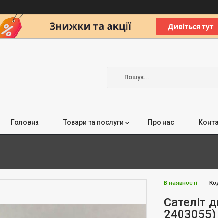
Головна
Товари та послуги
Про нас
Конта
В наявності
Ко
Сателіт д
2403055)