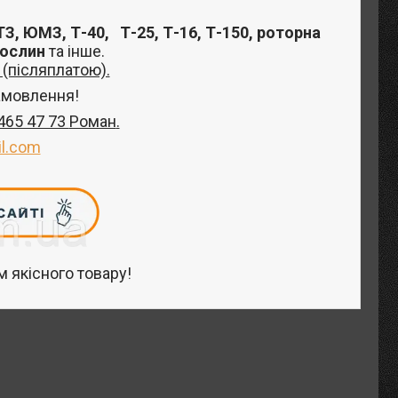
З, ЮМЗ, Т-40,
Т-25, Т-16, Т-150, роторна
рослин
та інше
.
(післяплатою).
амовлення!
 465 47 73
Роман
.
l.com
 якісного товару!