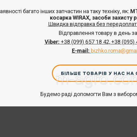
аявності багато інших запчастин
на таку техніку, як:
МТ
косарка
WIRAX
, засоби захисту 
Швидка відправка без передоплат 
Відправлення товару в день з
Viber:
+38
(099) 657 18 42,
+38
(095)
E-mail
:
bizhko.roma@gmai
Будемо раді допомогти Вам з вибором