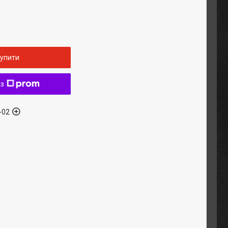
упити
 з
-02