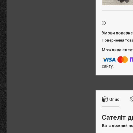
повернення тов
сайту.
Опис
Сателіт д
Каталожний н