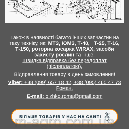
Також в наявності багато інших запчастин
на
таку техніку, як:
МТЗ, ЮМЗ, Т-40,
Т-25, Т-16,
Т-150, роторна косарка
WIRAX
, засоби
захисту рослин
та інше
.
Швидка відправка без передоплат
(післяплатою).
Відправлення товару в день замовлення!
Viber:
+38
(099) 657 18 42,
+38
(095) 465 47 73
Роман
.
E-mail
:
bizhko.roma@gmail.com