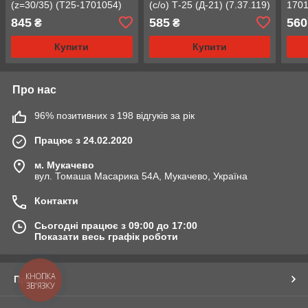
(z=30/35) (Т25-1701054)
(с/о) Т-25 (Д-21) (7.37.119)
1701
845
585
560
₴
₴
Купити
Купити
Про нас
96% позитивних з 198 відгуків за рік
Працює з 24.02.2020
м. Мукачево
вул. Томаша Масарика 54А, Мукачево, Україна
Контакти
Сьогодні працює з 09:00 до 17:00
Показати весь графік роботи
КНОПКА
Про нас
ЗВ'ЯЗКУ