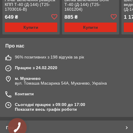
КПП Т-40 (Д-144) (Т25-
Т-40 (Д-144) (Т25-
веде
1703016-В)
1601204)
(Д-1
649
885
1 1
₴
₴
Купити
Купити
Про нас
96% позитивних з 198 відгуків за рік
Працює з 24.02.2020
м. Мукачево
вул. Томаша Масарика 54А, Мукачево, Україна
Контакти
Сьогодні працює з 09:00 до 17:00
Показати весь графік роботи
Про нас