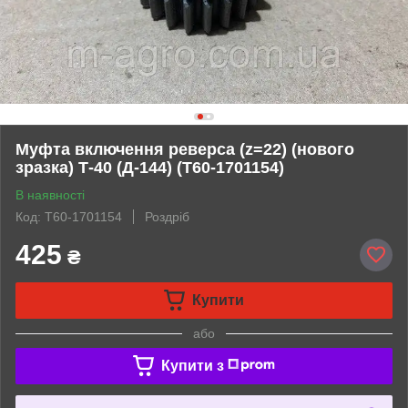
Муфта включення реверса (z=22) (нового
зразка) Т-40 (Д-144) (Т60-1701154)
В наявності
Код: Т60-1701154
Роздріб
425
₴
Купити
або
Купити з