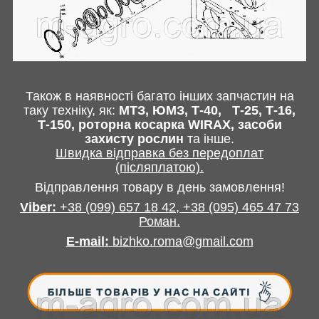
Також в наявності багато інших запчастин
на
таку техніку, як:
МТЗ, ЮМЗ, Т-40,
Т-25, Т-16,
Т-150, роторна косарка
WIRAX
, засоби
захисту рослин
та інше
.
Швидка відправка без передоплат
(післяплатою).
Відправлення товару в день замовлення!
Viber:
+38
(099) 657 18 42,
+38
(095) 465 47 73
Роман
.
E-mail
:
bizhko.roma@gmail.com