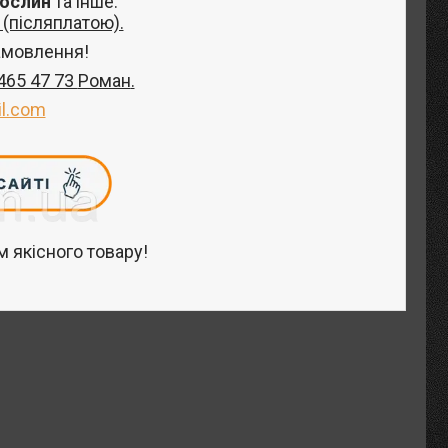
рослин
та інше
.
(післяплатою).
амовлення!
 465 47 73
Роман
.
l.com
 якісного товару!