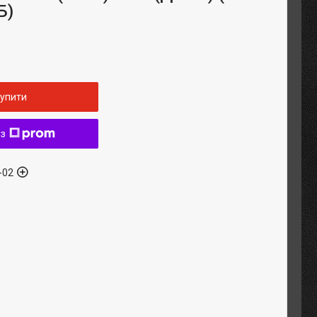
Б)
упити
 з
-02