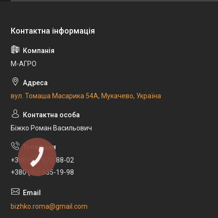
М-АГРО
вул. Томаша Масарика 54А, Мукачево, Україна
Біжко Роман Васильович
+380 (66) 072-88-02
+380 (96) 535-19-98
bizhko.roma@gmail.com