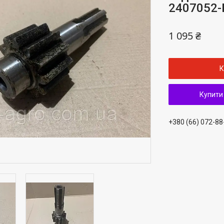
2407052-
1 095 ₴
К
Купити
+380 (66) 072-88