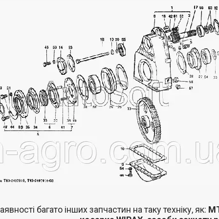
аявності багато інших запчастин
на таку техніку, як:
МТ