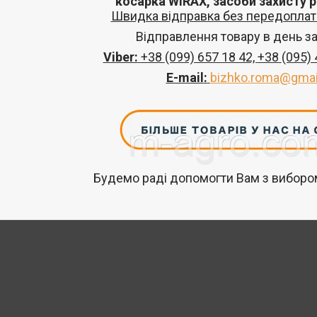
косарка
WIRAX
, засоби захисту 
Швидка відправка без передоплат 
Відправлення товару в день з
Viber:
+38
(099) 657 18 42,
+38
(095)
E-mail
:
bizhko.roma@gmai
Будемо раді допомогти Вам з вибором