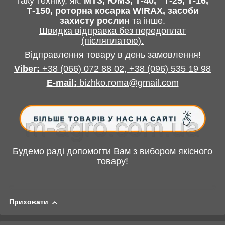
таку техніку, як:
МТЗ, ЮМЗ, Т-40,
Т-25, Т-16,
Т-150, роторна косарка
WIRAX
, засоби
захисту рослин
та інше
.
Швидка відправка без передоплат
(післяплатою).
Відправлення товару в день замовлення!
Viber:
+38
(066) 072 88 02,
+38
(096) 535 19 98
E-mail
:
bizhko.roma@gmail.com
Будемо раді допомогти Вам з вибором якісного
товару!
Приховати