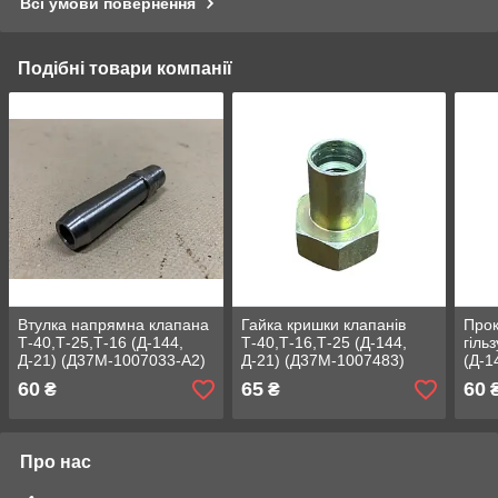
Всі умови повернення
Подібні товари компанії
Втулка напрямна клапана
Гайка кришки клапанів
Прок
Т-40,Т-25,Т-16 (Д-144,
Т-40,Т-16,Т-25 (Д-144,
гіль
Д-21) (Д37М-1007033-А2)
Д-21) (Д37М-1007483)
(Д-1
(Д3
60
65
60
₴
₴
Про нас