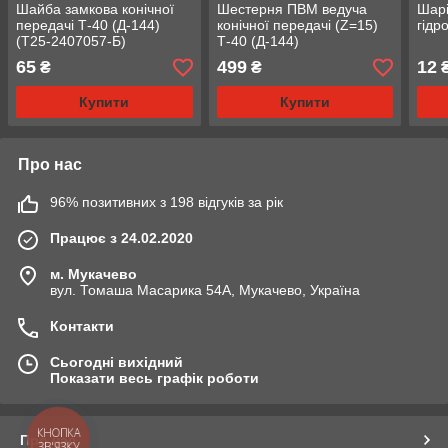
Шайба замкова конічної
Шестерня ПВМ ведуча
Шарі
передачі Т-40 (Д-144)
конічної передачі (Z=15)
гідр
(Т25-2407057-Б)
Т-40 (Д-144)
(Т40А-2306124-Б)
65
499
12
₴
₴
Купити
Купити
Про нас
96% позитивних з 198 відгуків за рік
Працює з 24.02.2020
м. Мукачево
вул. Томаша Масарика 54А, Мукачево, Україна
Контакти
Сьогодні вихідний
Показати весь графік роботи
КНОПКА
Про нас
ЗВ'ЯЗКУ