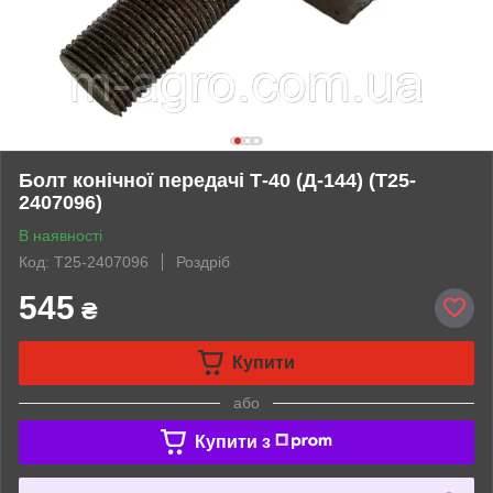
Болт конічної передачі Т-40 (Д-144) (Т25-
2407096)
В наявності
Код: Т25-2407096
Роздріб
545
₴
Купити
або
Купити з