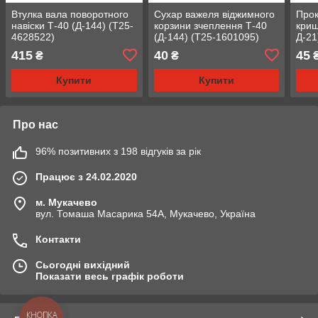
Втулка вала поворотного
Сухар важеля віджимного
Прок
навіски Т-40 (Д-144) (Т25-
корзини зчеплення Т-40
криш
4628522)
(Д-144) (Т25-1601095)
Д-21
415
40
45
₴
₴
Купити
Купити
Про нас
96% позитивних з 198 відгуків за рік
Працює з 24.02.2020
м. Мукачево
вул. Томаша Масарика 54А, Мукачево, Україна
Контакти
Сьогодні вихідний
Показати весь графік роботи
КНОПКА