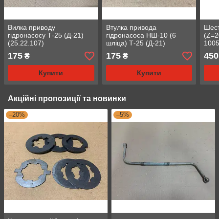
Вилка приводу
Втулка привода
Шест
гідронасосу Т-25 (Д-21)
гідронасоса НШ-10 (6
(Z=2
(25.22.107)
шліца) Т-25 (Д-21)
1005
(25.22.106)
175
175
450
₴
₴
Купити
Купити
Акційні пропозиції та новинки
–20%
–5%