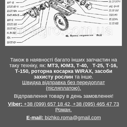
Також в наявності багато інших запчастин
на
таку техніку, як:
МТЗ, ЮМЗ, Т-40,
Т-25, Т-16,
Т-150, роторна косарка
WIRAX
, засоби
захисту рослин
та інше
.
Швидка відправка без передоплат
(післяплатою).
Відправлення товару в день замовлення!
Viber:
+38
(099) 657 18 42,
+38
(095) 465 47 73
Роман
.
E-mail
:
bizhko.roma@gmail.com