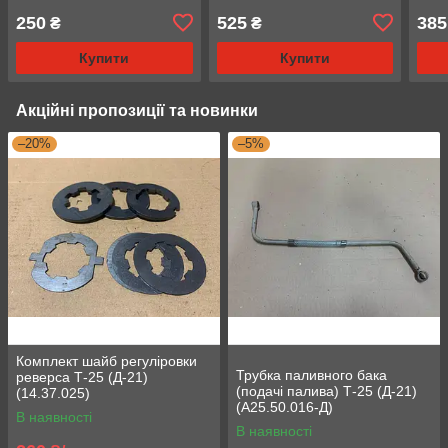
250
525
385
₴
₴
Купити
Купити
Акційні пропозиції та новинки
–20%
–5%
Комплект шайб регуліровки
Трубка паливного бака
реверса Т-25 (Д-21)
(подачі палива) Т-25 (Д-21)
(14.37.025)
(А25.50.016-Д)
В наявності
В наявності