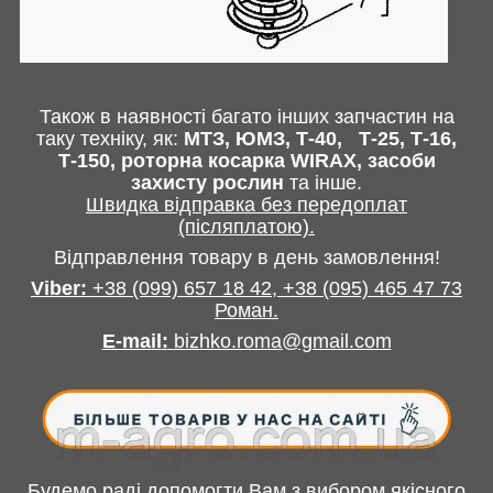
Також в наявності багато інших запчастин
на
таку техніку, як:
МТЗ, ЮМЗ, Т-40,
Т-25, Т-16,
Т-150, роторна косарка
WIRAX
, засоби
захисту рослин
та інше
.
Швидка відправка без передоплат
(післяплатою).
Відправлення товару в день замовлення!
Viber:
+38
(099) 657 18 42,
+38
(095) 465 47 73
Роман
.
E-mail
:
bizhko.roma@gmail.com
Будемо раді допомогти Вам з вибором якісного