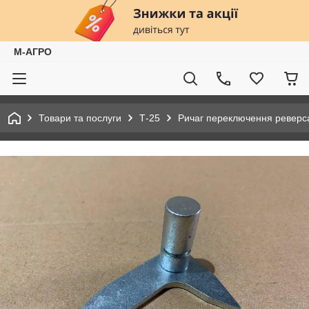
М-АГРО
Товари та послуги
Т-25
Ричаг переключення реверса