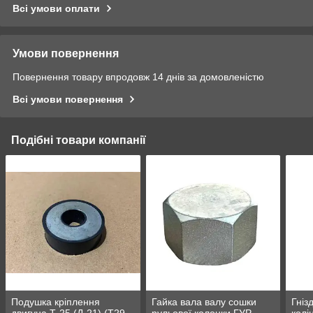
Всі умови оплати
Умови повернення
Повернення товару впродовж 14 днів за домовленістю
Всі умови повернення
Подібні товари компанії
Подушка кріплення
Гайка вала валу сошки
Гніз
двигуна Т-25 (Д-21) (Т29-
рульової колонки ГУР
колі