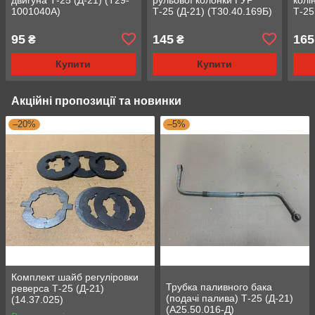
1001040А)
Т-25 (Д-21) (Т30.40.169Б)
Т-25
(Д30
95
145
165
₴
₴
Купити
Купити
Акційні пропозиції та новинки
–20%
–5%
Комплект шайб регуліровки
Трубка паливного бака
реверса Т-25 (Д-21)
(подачі палива) Т-25 (Д-21)
(14.37.025)
(А25.50.016-Д)