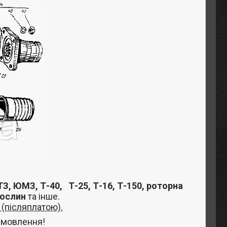
З, ЮМЗ, Т-40,
Т-25, Т-16, Т-150, роторна
рослин
та інше
.
(післяплатою).
амовлення!