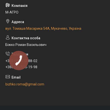
М-АГРО
вул. Томаша Масарика 54А, Мукачево, Україна
Біжко Роман Васильович
+380 (66) 072-88-02
+380 (96) 535-19-98
bizhko.roma@gmail.com