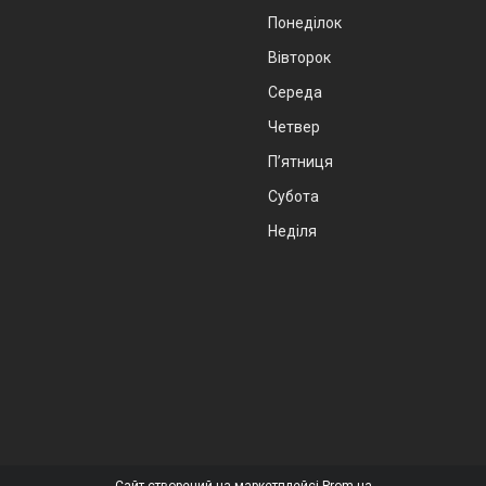
Понеділок
Вівторок
Середа
Четвер
Пʼятниця
Субота
Неділя
Сайт створений на маркетплейсі
Prom.ua