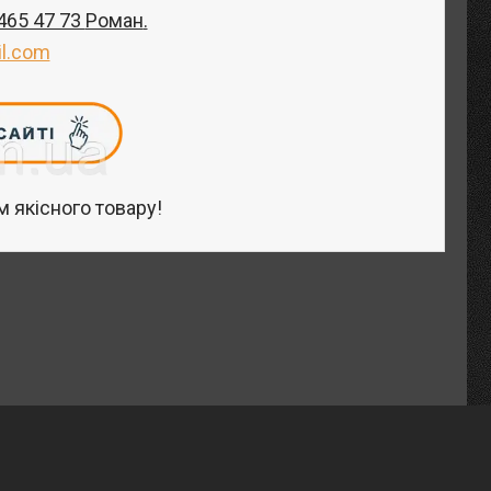
 465 47 73
Роман
.
l.com
 якісного товару!