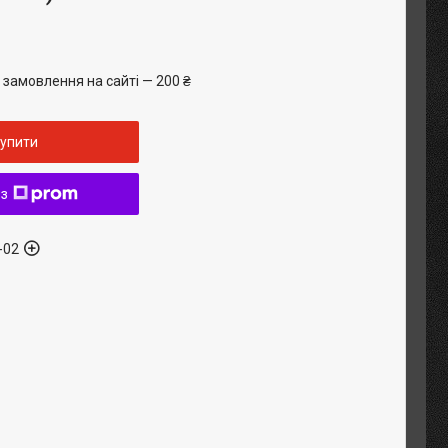
 замовлення на сайті — 200 ₴
упити
 з
-02