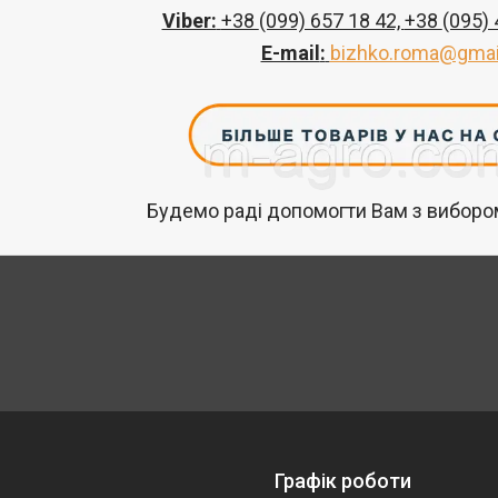
Viber:
+38
(099) 657 18 42,
+38
(095)
E-mail
:
bizhko.roma@gmai
Будемо раді допомогти Вам з вибором
Графік роботи