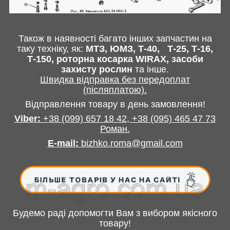
Також в наявності багато інших запчастин
на
таку техніку, як:
МТЗ, ЮМЗ, Т-40,
Т-25, Т-16,
Т-150, роторна косарка
WIRAX
, засоби
захисту рослин
та інше
.
Швидка відправка без передоплат
(післяплатою).
Відправлення товару в день замовлення!
Viber:
+38
(099) 657 18 42,
+38
(095) 465 47 73
Роман
.
E-mail
:
bizhko.roma@gmail.com
Будемо раді допомогти Вам з вибором якісного
товару!