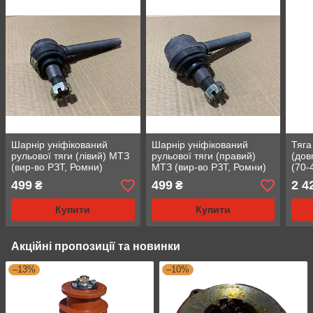
Шарнір уніфікований
Шарнір уніфікований
Тяга
рульової тяги (лівий) МТЗ
рульової тяги (правий)
(дов
(вир-во РЗТ, Ромни)
МТЗ (вир-во РЗТ, Ромни)
(70-
(А35.32.000А-01)
(А35.32.000А)
м. Р
499
499
2 4
₴
₴
Купити
Купити
Акційні пропозиції та новинки
–13%
–10%