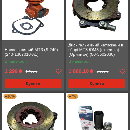
Диск гальмівний натискний в
Насос водяний МТЗ (Д-240)
зборі МТЗ ЮМЗ (схлестка)
(240-1307010-А1)
(Оригінал) (50-3502030)
В наявності
В наявності
1 299
1 889,10
₴
₴
1 499 ₴
2 099 ₴
Купити
Купити
–10%
–7%