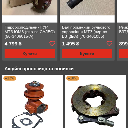
Гідророзподільник ГУР
Вал проміжний рульового
Рейк
МТЗ ЮМЗ (вир-во САЛЕО)
управління МТЗ (вир-во
БЗТД
(50-3406015-А)
БЗТДиА) (70-3401055)
4 799
1 495
899
₴
₴
Купити
Купити
Акційні пропозиції та новинки
–13%
–10%