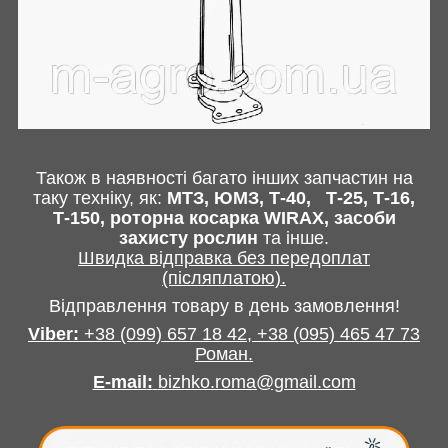
Також в наявності багато інших запчастин
на
таку техніку, як:
МТЗ, ЮМЗ, Т-40,
Т-25, Т-16,
Т-150, роторна косарка
WIRAX
, засоби
захисту рослин
та інше
.
Швидка відправка без передоплат
(післяплатою).
Відправлення товару в день замовлення!
Viber:
+38
(099) 657 18 42,
+38
(095) 465 47 73
Роман
.
E-mail
:
bizhko.roma@gmail.com