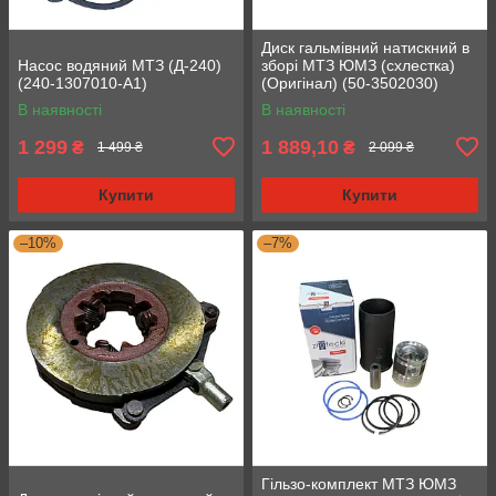
Диск гальмівний натискний в
Насос водяний МТЗ (Д-240)
зборі МТЗ ЮМЗ (схлестка)
(240-1307010-А1)
(Оригінал) (50-3502030)
В наявності
В наявності
1 299
1 889,10
₴
₴
1 499 ₴
2 099 ₴
Купити
Купити
–10%
–7%
Гільзо-комплект МТЗ ЮМЗ