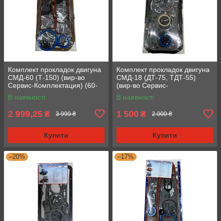
Комплект прокладок двигуна
Комплект прокладок двигуна
СМД-60 (Т-150) (вир-во
СМД-18 (ДТ-75, ТДТ-55)
Сервис-Комплектация) (60-
(вир-во Сервис-
1002035-Р)
Комплектация) (18-1002035-
В наявності
В наявності
Р) (Ремонтнік)
2 999,25
1 500
₴
₴
3 999 ₴
2 000 ₴
Купити
Купити
–20%
–17%