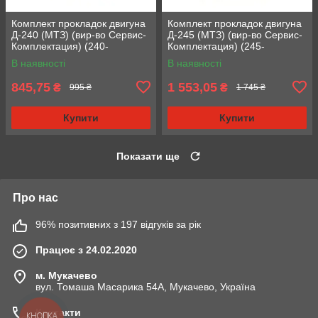
Комплект прокладок двигуна
Комплект прокладок двигуна
Д-240 (МТЗ) (вир-во Сервис-
Д-245 (МТЗ) (вир-во Сервис-
Комплектация) (240-
Комплектация) (245-
1002035) (Стандарт)
1002035-Р) (Ремонтнік)
В наявності
В наявності
845,75
1 553,05
₴
₴
995 ₴
1 745 ₴
Купити
Купити
Показати ще
Про нас
96% позитивних з 197 відгуків за рік
Працює з 24.02.2020
м. Мукачево
вул. Томаша Масарика 54А, Мукачево, Україна
Контакти
КНОПКА