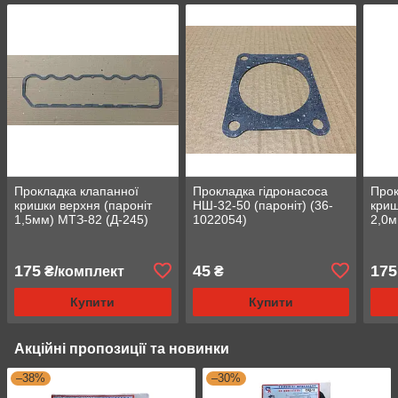
Прокладка клапанної
Прокладка гідронасоса
Прок
кришки верхня (пароніт
НШ-32-50 (пароніт) (36-
криш
1,5мм) МТЗ-82 (Д-245)
1022054)
2,0м
(вир-во Сервіс-
(вир
Комплектація) (245-
Комп
1003109)
1003
175
45
175
₴/комплект
₴
Купити
Купити
Акційні пропозиції та новинки
–38%
–30%