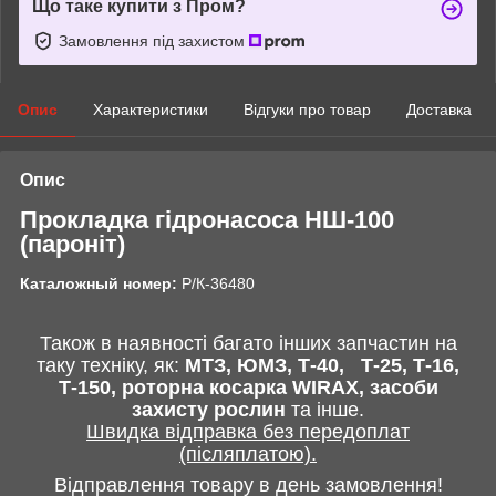
Що таке купити з Пром?
Замовлення під захистом
Опис
Характеристики
Відгуки про товар
Доставка
Опис
Прокладка гідронасоса НШ-100
(пароніт)
Каталожный номер:
Р/К-36480
Також в наявності багато інших запчастин
на
таку техніку, як:
МТЗ, ЮМЗ, Т-40,
Т-25, Т-16,
Т-150, роторна косарка
WIRAX
, засоби
захисту рослин
та інше
.
Швидка відправка без передоплат
(післяплатою).
Відправлення товару в день замовлення!