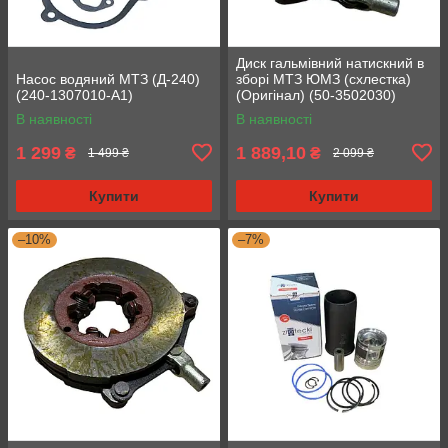
Диск гальмівний натискний в
Насос водяний МТЗ (Д-240)
зборі МТЗ ЮМЗ (схлестка)
(240-1307010-А1)
(Оригінал) (50-3502030)
В наявності
В наявності
1 299
1 889,10
₴
₴
1 499 ₴
2 099 ₴
Купити
Купити
–10%
–7%