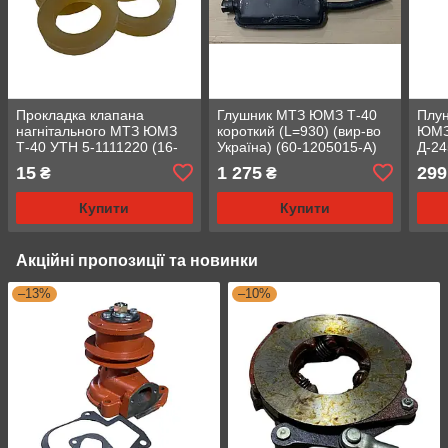
Прокладка клапана
Глушник МТЗ ЮМЗ Т-40
Плу
нагнітального МТЗ ЮМЗ
короткий (L=930) (вир-во
ЮМЗ 
Т-40 УТН 5-1111220 (16-
Україна) (60-1205015-А)
Д-24
212-В)
(вир
15
1 275
299
₴
₴
(4УТ
Купити
Купити
Акційні пропозиції та новинки
–13%
–10%