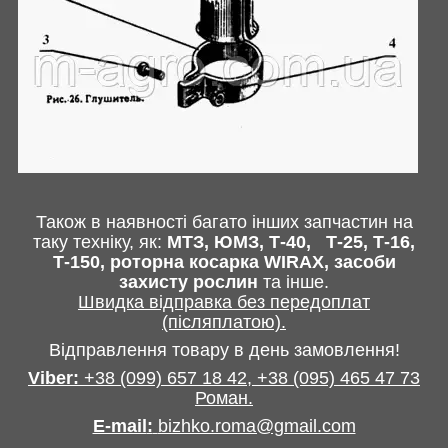
Також в наявності багато інших запчастин
на
таку техніку, як:
МТЗ, ЮМЗ, Т-40,
Т-25, Т-16,
Т-150, роторна косарка
WIRAX
, засоби
захисту рослин
та інше
.
Швидка відправка без передоплат
(післяплатою).
Відправлення товару в день замовлення!
Viber:
+38
(099) 657 18 42,
+38
(095) 465 47 73
Роман
.
E-mail
:
bizhko.roma@gmail.com