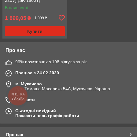
220V) (SK-1800T)
В наявності
1 899,05
₴
1 999 ₴
Купити
Про нас
96% позитивних з 198 відгуків за рік
Працює з 24.02.2020
м. Мукачево
вул. Томаша Масарика 54А, Мукачево, Україна
КНОПКА
ЗВ'ЯЗКУ
Контакти
Сьогодні вихідний
Показати весь графік роботи
Про нас