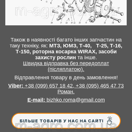
Також в наявності багато інших запчастин
на
таку техніку, як:
МТЗ, ЮМЗ, Т-40,
Т-25, Т-16,
Т-150, роторна косарка
WIRAX
, засоби
захисту рослин
та інше
.
Швидка відправка без передоплат
(післяплатою).
Відправлення товару в день замовлення!
Viber:
+38
(099) 657 18 42,
+38
(095) 465 47 73
Роман
.
E-mail
:
bizhko.roma@gmail.com