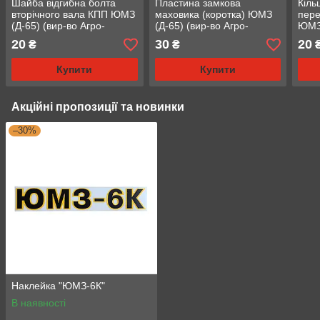
Шайба відгибна болта
Пластина замкова
Кіль
вторічного вала КПП ЮМЗ
маховика (коротка) ЮМЗ
пере
(Д-65) (вир-во Агро-
(Д-65) (вир-во Агро-
ЮМЗ 
Днепр) (36-1701119)
Днепр)
Днеп
20
30
20
₴
₴
Купити
Купити
Акційні пропозиції та новинки
–30%
Наклейка "ЮМЗ-6К"
В наявності