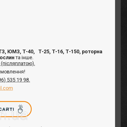
З, ЮМЗ, Т-40,
Т-25, Т-16, Т-150, роторна
рослин
та інше
.
(післяплатою).
амовлення!
96) 535 19 98
.
l.com