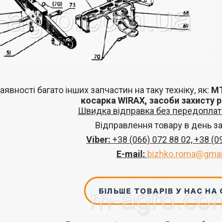
аявності багато інших запчастин
на таку техніку, як:
МТ
косарка
WIRAX
, засоби захисту 
Швидка відправка без передоплат 
Відправлення товару в день з
Viber:
+38
(066) 072 88 02,
+38
(0
E-mail
:
bizhko.roma@gmai