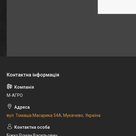
М-АГРО
вул. Томаша Масарика 54А, Мукачево, Україна
Біжко Роман Васильович