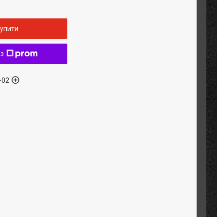
упити
 з
-02