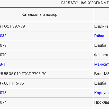
РАЗДАТОЧНАЯ КОРОБКА МТ
Каталожный номер
9 ГОСТ 397-79
Шплинт
3032
Гайка
2079
Шайба
2070
Фланец
58-1
Манжет
5.88.35.019 ГОСТ 7796-70
Болт М
37.001.115-75
Шайба
2073
Корпус
2074
Прокла