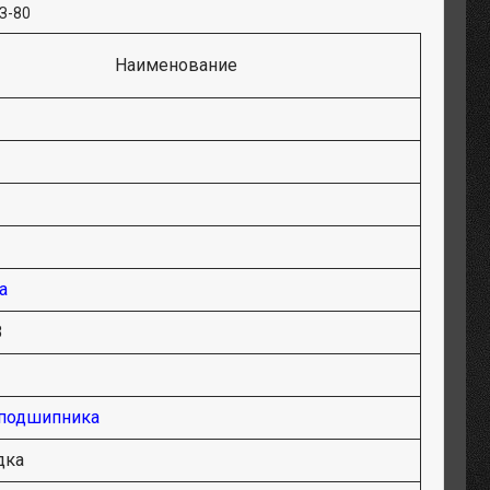
З-80
Наименование
а
8
 подшипника
дка