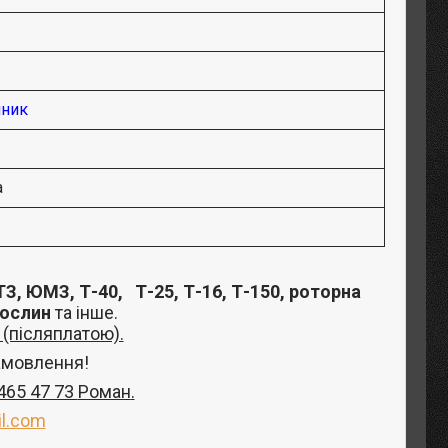
ник
а
З, ЮМЗ, Т-40,
Т-25, Т-16, Т-150, роторна
рослин
та інше
.
(післяплатою).
амовлення!
 465 47 73
Роман
.
l.com