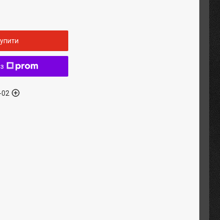
упити
 з
-02