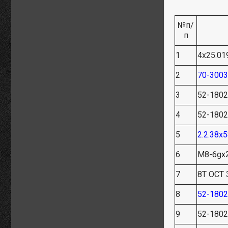
№п/
п
1
4х25.01
2
70-300
3
52-180
4
52-180
5
2.2.38х
6
М8-6gх2
7
8Т ОСТ 
8
52-180
9
52-180