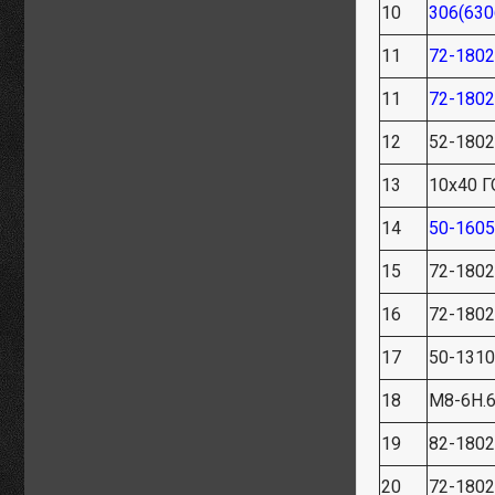
10
306(630
11
72-180
11
72-180
12
52-180
13
10х40 Г
14
50-160
15
72-180
16
72-180
17
50-131
18
М8-6Н.6
19
82-1802
20
72-180