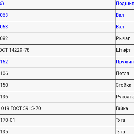
6)
Подшип
2063
Вал
2063
Вал
2082
Рычаг
ОСТ 14229-78
Штифт
5152
Пружин
2106
Петля
2150
Стойка
0136
Рукоятк
.019 ГОСТ 5915-70
Гайка
170-01
Тяга
2135
Тяга