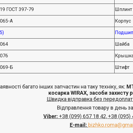
019 ГОСТ 397-79
Шплинт
2065-А
Корпус
5)
Подшип
2064
Шайба
2076
Крышк
2069-Б
Штифт
аявності багато інших запчастин
на таку техніку, як:
МТ
косарка
WIRAX
, засоби захисту 
Швидка відправка без передоплат 
Відправлення товару в день з
Viber:
+38
(099) 657 18 42,
+38
(095)
E-mail
:
bizhko.roma@gmai