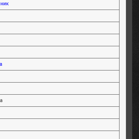
ник
а
а