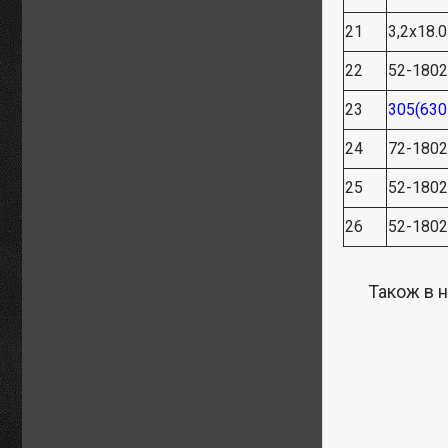
21
3,2х18.
22
52-180
23
305(630
24
72-180
25
52-180
26
52-180
Також в н