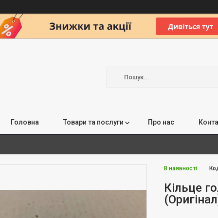
Головна
Товари та послуги
Про нас
Конта
В наявності
Ко
Кільце г
(Оригінал