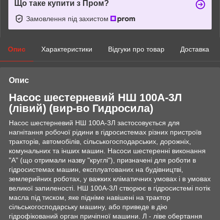
Що таке купити з Пром?
Замовлення під захистом
Опис
Характеристики
Відгуки про товар
Доставка
Опис
Насос шестерневий НШ 100А-3Л
(лівий) (вир-во Гидросила)
Насос шестерневий НШ 100А-3Л застосовується для
нагнітання робочої рідини в гідросистемах різних пристроїв
тракторів, автомобілів, сільськогосподарських, дорожніх,
комунальних та інших машин. Насоси шестеренні виконання
"А" (що отримали назву "круглі"), призначені для роботи в
гідросистемах машин, експлуатованих на будівництві,
землерийних роботах, у важких кліматичних умовах і в умовах
великої запиленості. НШ 100А-3Л створює в гідросистемі потік
масла під тиском, яке підніме навішені на трактор
сільськогосподарську машину, або приведе в дію
гідрофікований орган причіпної машини. Л - ліве обертання