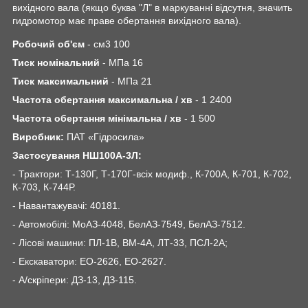
вихідного вала (якщо буква "Л" в маркуванні відсутня, значить
гидромотор має праве обертання вихідного вала).
Робочий
об'єм
-
см3
100
Тиск
номінальний
-
МПа
16
Тиск
максимальний
-
МПа
21
Частота
обертання
максимальна
/
хв
- 1
2400
Частота
обертання
мінімальна
/
хв
- 1 500
Виробник
:
ПАТ
«
Гідросила
»
Застосування НШ100А-3Л:
- Трактори: Т-130Г, Т-170Г-всіх модиф., К-700А, К-701, К-702,
К-703, К-744Р.
- Навантажувачі: 40181.
- Автомобілі: МоАЗ-4048, БелАЗ-7549, БелАЗ-7512.
- Лісові машини: ПЛ-1В, ВМ-4А, ЛТ-33, ПСЛ-2А;
- Екскаватори: ЕО-2626, ЕО-2627.
- А/скріпери: ДЗ-13, ДЗ-115.