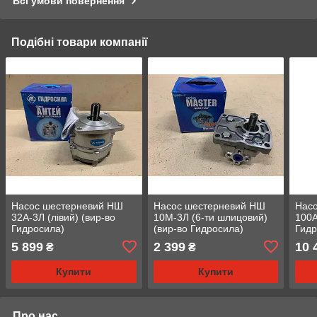
Всі умови повернення
Подібні товари компанії
Насос шестерневий НШ
Насос шестерневий НШ
Нас
32А-3Л (лівий) (вир-во
10М-3Л (6-ти шлицовий)
100А
Гидросила)
(вир-во Гидросила)
Гидр
5 899
2 399
10 
₴
₴
Купити
Купити
Про нас