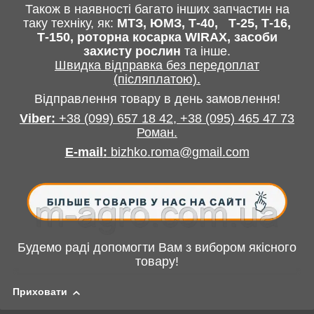
Також в наявності багато інших запчастин
на
таку техніку, як:
МТЗ, ЮМЗ, Т-40,
Т-25, Т-16,
Т-150, роторна косарка
WIRAX
, засоби
захисту рослин
та інше
.
Швидка відправка без передоплат
(післяплатою).
Відправлення товару в день замовлення!
Viber:
+38
(099) 657 18 42,
+38
(095) 465 47 73
Роман
.
E-mail
:
bizhko.roma@gmail.com
Будемо раді допомогти Вам з вибором якісного
товару!
Приховати