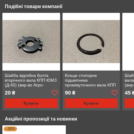
Подібні товари компанії
Шайба відгибна болта
Кільце стопорне
Шайб
вторічного вала КПП ЮМЗ
підшипника
вал
(Д-65) (вир-во Агро-
проміжуточного вала КПП
(вир
Днепр) (36-1701119)
ЮМЗ (Д-65) (вир-во Агро-
4202
20
90
45
₴
₴
Днепр) (40-1701423-А)
Купити
Купити
Акційні пропозиції та новинки
–30%