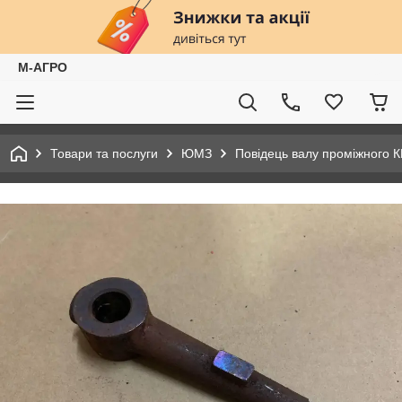
М-АГРО
Товари та послуги
ЮМЗ
Повідець валу проміжного К