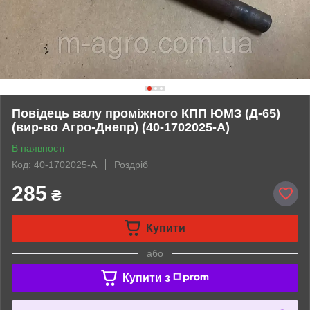
Повідець валу проміжного КПП ЮМЗ (Д-65)
(вир-во Агро-Днепр) (40-1702025-А)
В наявності
Код: 40-1702025-А
Роздріб
285
₴
Купити
або
Купити з