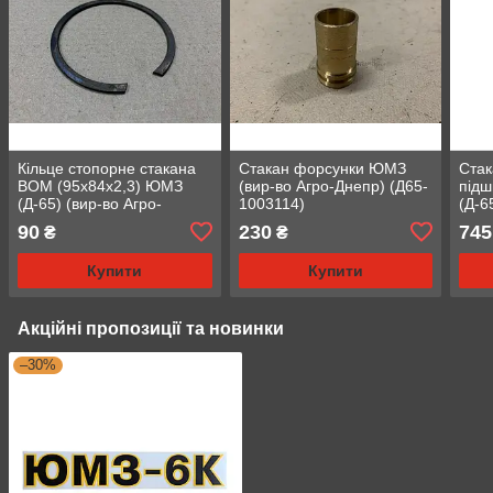
Кільце стопорне стакана
Стакан форсунки ЮМЗ
Стак
ВОМ (95х84х2,3) ЮМЗ
(вир-во Агро-Днепр) (Д65-
під
(Д-65) (вир-во Агро-
1003114)
(Д-6
Днепр) (36-4202035-А)
Днеп
90
230
745
₴
₴
Купити
Купити
Акційні пропозиції та новинки
–30%