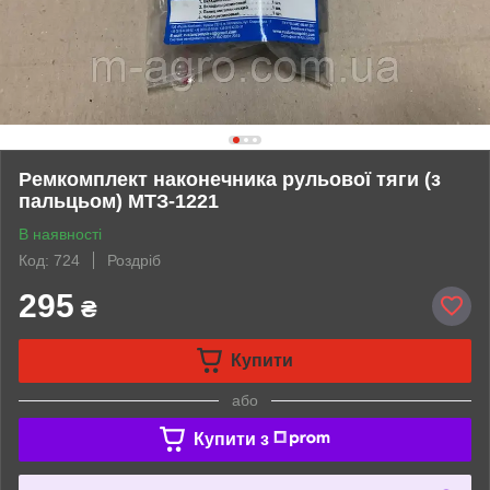
Ремкомплект наконечника рульової тяги (з
пальцьом) МТЗ-1221
В наявності
Код: 724
Роздріб
295
₴
Купити
або
Купити з