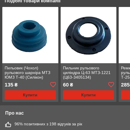
Подібні товари компанії
Пильовик (Чохол)
Пильник рульового
Ремк
рульового шарніра МТЗ
циліндра Ц-63 МТЗ-1221
руль
ЮМЗ Т-40 (Силікон)
(Ц63-3405134)
Т-25
(А35.32.005-Б)
135
60
285
₴
₴
Купити
Купити
Про нас
96% позитивних з 198 відгуків за рік