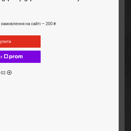
 замовлення на сайті — 200 ₴
упити
 з
-02