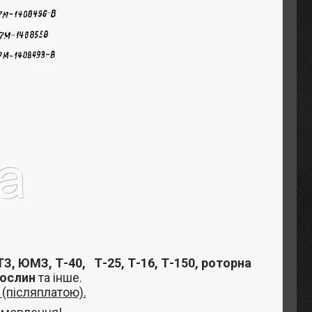
З, ЮМЗ, Т-40,
Т-25, Т-16, Т-150, роторна
рослин
та інше
.
(післяплатою).