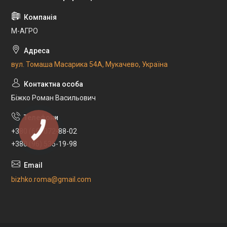
М-АГРО
вул. Томаша Масарика 54А, Мукачево, Україна
Біжко Роман Васильович
+380 (66) 072-88-02
+380 (96) 535-19-98
bizhko.roma@gmail.com