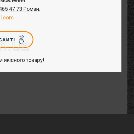
амовлення!
 465 47 73
Роман
.
l.com
 якісного товару!