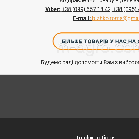
Відправлення товару в день з
Viber:
+38
(099) 657 18 42,
+38
(095)
E-mail
:
bizhko.roma@gmai
Будемо раді допомогти Вам з вибором
Графік роботи