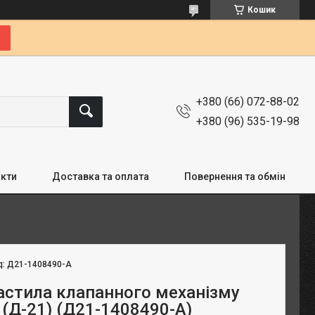
Кошик
+380 (66) 072-88-02
+380 (96) 535-19-98
кти
Доставка та оплата
Повернення та обмін
д:
Д21-1408490-А
астила клапанного механізму
 (Д-21) (Д21-1408490-А)