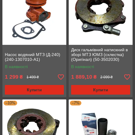
Диск гальмівний натискний в
Насос водяний МТЗ (Д-240)
зборі МТЗ ЮМЗ (схлестка)
(240-1307010-А1)
(Оригінал) (50-3502030)
В наявності
В наявності
1 299
1 889,10
₴
₴
1 499 ₴
2 099 ₴
Купити
Купити
–10%
–7%