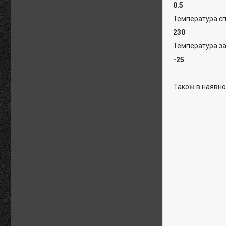
0.5
Температура спа
230
Температура за
-25
Також в наявнос