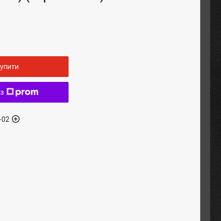
упити
 з
-02