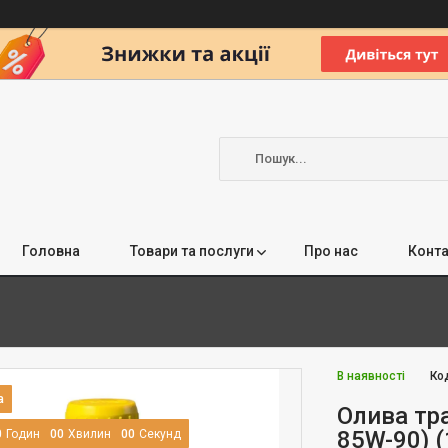
Головна
Товари та послуги
Про нас
Конта
В наявності
Ко
Олива тра
85W-90) (
0
Годин
0
0
Хвилин
0
0
Секунд