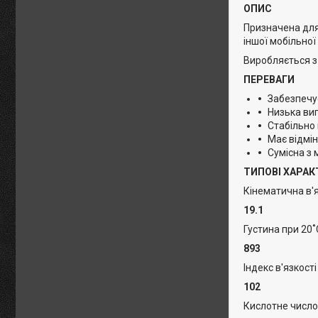
ОПИС
Призначена для 
іншої мобільної 
Виробляється з
ПЕРЕВАГИ
Забезпечу
Низька ви
Стабільно 
Має відмін
Сумісна з 
ТИПОВІ ХАРА
Кінематична в'я
19.1
Густина при 20˚
893
Індекс в'язкості
102
Кислотне число