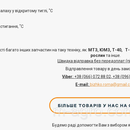
лаху у відкритому тиглі, ˚С
стигання, ˚С
ті багато інших запчастин на таку техніку, як:
МТЗ, ЮМЗ, Т-40, Т-2
рослин
та інше.
Швидка відправка без передоплат (п
Відправлення товару в день зам
Viber:
+38
(066) 072 88 02,
+38
(096)
E-mail
:
bizhko.roma@gmail.
Будемо раді допомогти Вам з вибором я