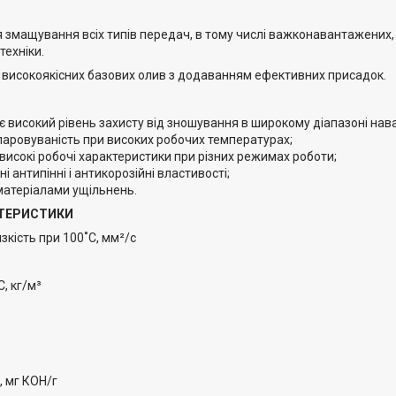
змащування всіх типів передач, в тому числі важконавантажених, гі
техніки.
 високоякісних базових олив з додаванням ефективних присадок.
є високий рівень захисту від зношування в широкому діапазоні на
паровуваність при високих робочих температурах;
високі робочі характеристики при різних режимах роботи;
ні антипінні і антикорозійні властивості;
матеріалами ущільнень.
КТЕРИСТИКИ
зкість при 100˚С, мм²/с
С, кг/м³
, мг КОН/г