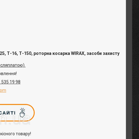
5, Т-16, Т-150, роторна косарка
WIRAX
, засоби захисту
ісляплатою).
овлення!
 535 19 98
com
кісного товару!