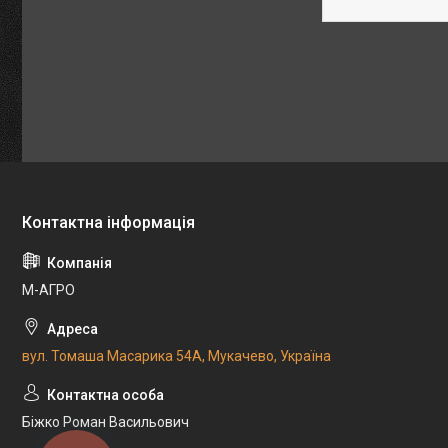
М-АГРО
вул. Томаша Масарика 54А, Мукачево, Україна
Біжко Роман Васильович