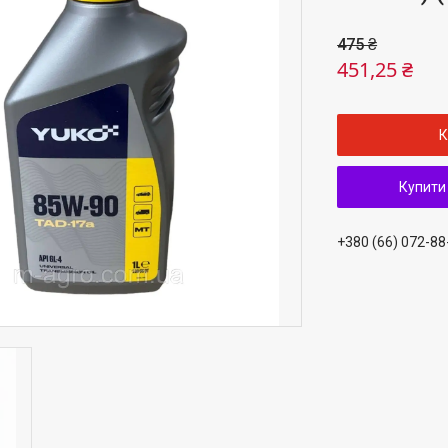
475 ₴
451,25 ₴
К
Купити
+380 (66) 072-88