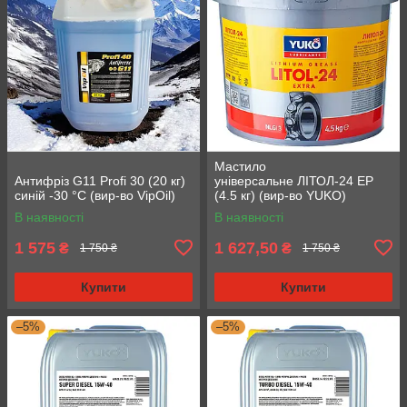
Мастило
Антифріз G11 Profi 30 (20 кг)
універсальне ЛІТОЛ-24 EP
синій -30 °C (вир-во VipOil)
(4.5 кг) (вир-во YUKO)
В наявності
В наявності
1 575
1 627,50
₴
₴
1 750 ₴
1 750 ₴
Купити
Купити
–5%
–5%