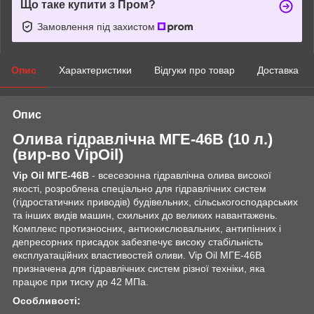
Що таке купити з Пром?
Замовлення під захистом
Опис
Характеристики
Відгуки про товар
Доставка
Опис
Олива гідравлічна
МГЕ-46В
(10 л.)
(вир-во
VipOil
)
Vip Oil МГЕ-46В
- всесезонна гідравлічна олива високої
якості, розроблена спеціально для гідравлічних систем
(гідростатичних приводів) будівельних, сільськогосподарських
та інших видів машин, схильних до великих навантажень.
Комплекс протизносних, антиокислювальних, антипінних і
депресорних присадок забезпечує високу стабільність
експлуатаційних властивостей оливи. Vip Oil МГЕ-46В
призначена для гідравлічних систем різної техніки, яка
працює при тиску до 42 МПа.
Особливості: