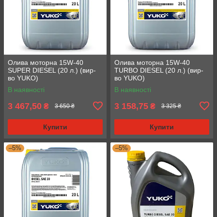
Олива моторна 15W-40
Олива моторна 15W-40
SUPER DIESEL (20 л.) (вир-
TURBO DIESEL (20 л.) (вир-
во YUKO)
во YUKO)
В наявності
В наявності
3 467,50
3 158,75
₴
₴
3 650 ₴
3 325 ₴
Купити
Купити
–5%
–5%