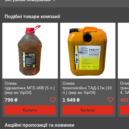
Подібні товари компанії
Олива
Олива
Оли
гідравлічна МГЕ-46В (5 л.)
трансмісійна ТАД-17м (10
тран
(вир-во VipOil)
л.) (вир-во VipOil)
4, S
(вир
799
1 949
451
₴
₴
Купити
Купити
Акційні пропозиції та новинки