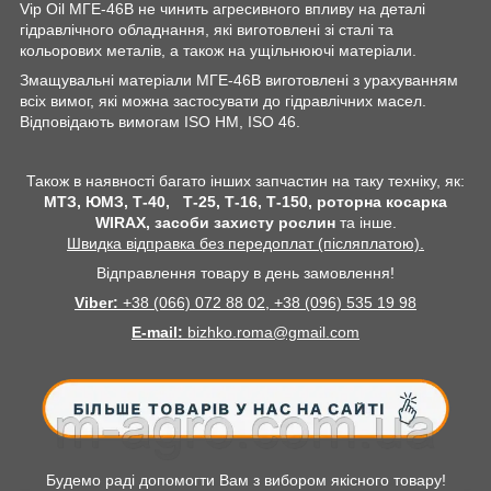
Vip Oil МГЕ-46В не чинить агресивного впливу на деталі
гідравлічного обладнання, які виготовлені зі сталі та
кольорових металів, а також на ущільнюючі матеріали.
Змащувальні матеріали МГЕ-46В виготовлені з урахуванням
всіх вимог, які можна застосувати до гідравлічних масел.
Відповідають вимогам ISO HM, ISO 46.
Також в наявності багато інших запчастин на таку техніку, як:
МТЗ, ЮМЗ, Т-40, Т-25, Т-16, Т-150, роторна косарка
WIRAX
, засоби захисту рослин
та інше.
Швидка відправка без передоплат (післяплатою).
Відправлення товару в день замовлення!
Viber:
+38
(066) 072 88 02,
+38
(096) 535 19 98
E-mail
:
bizhko.roma@gmail.com
Будемо раді допомогти Вам з вибором якісного товару!