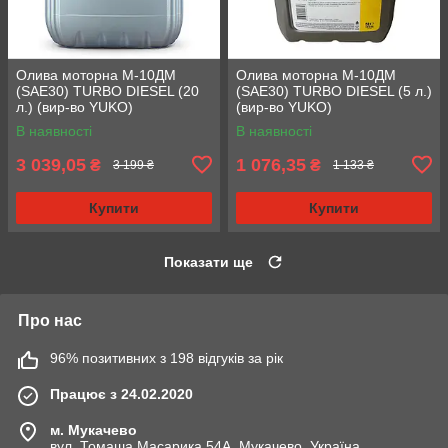
Олива моторна М-10ДМ
Олива моторна М-10ДМ
(SAE30) TURBO DIESEL (20
(SAE30) TURBO DIESEL (5 л.)
л.) (вир-во YUKO)
(вир-во YUKO)
В наявності
В наявності
3 039,05
1 076,35
₴
₴
3 199 ₴
1 133 ₴
Купити
Купити
Показати ще
Про нас
96% позитивних з 198 відгуків за рік
Працює з 24.02.2020
м. Мукачево
вул. Томаша Масарика 54А, Мукачево, Україна