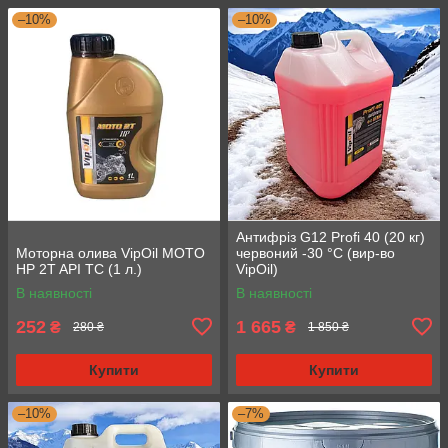
–10%
–10%
Антифріз G12 Profi 40 (20 кг)
Моторна олива VipOil MOTO
червоний -30 °C (вир-во
HP 2T API TC (1 л.)
VipOil)
В наявності
В наявності
252
1 665
₴
₴
280 ₴
1 850 ₴
Купити
Купити
–10%
–7%