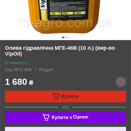
Олива гідравлічна МГЕ-46В (10 л.) (вир-во
VipOil)
В наявності
Код: МГЕ-46В
Роздріб
1 680
₴
Купити
або
Купити з