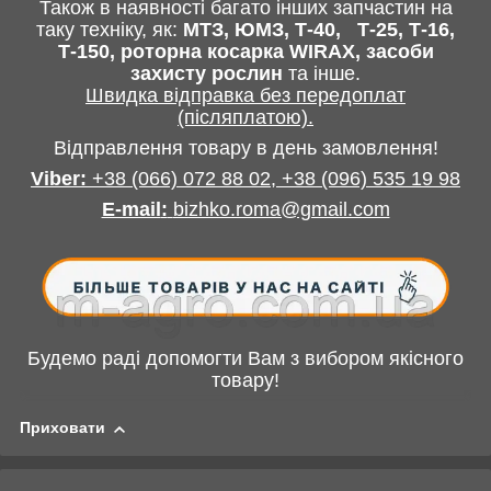
Також в наявності багато інших запчастин
на
таку техніку, як:
МТЗ, ЮМЗ, Т-40,
Т-25, Т-16,
Т-150, роторна косарка
WIRAX
, засоби
захисту рослин
та інше
.
Швидка відправка без передоплат
(післяплатою).
Відправлення товару в день замовлення!
Viber:
+38
(066) 072 88 02,
+38
(096) 535 19 98
E-mail
:
bizhko.roma@gmail.com
Будемо раді допомогти Вам з вибором якісного
товару!
Приховати