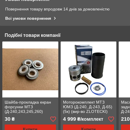
Повернення товару впродовж 14 днів за домовленістю
Всі умови повернення
Подібні товари компанії
Шайба-прокладка екран
Моторокомплект МТЗ
Масл
форсунки МТЗ
ЮМЗ (Д-240, Д-243, Д-65)
задн
(Д-240,243,245,260)
(5к) (вир-во ZLOTECKI)
Д-24
(ОРИГІНАЛ)
(240-1000108-с5)
1005
30
4 999
210
₴
₴/комплект
Купити
Купити