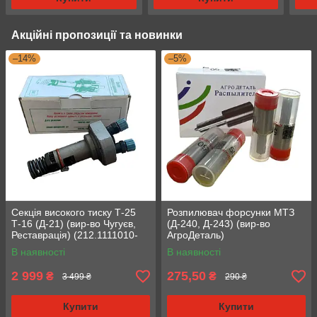
Акційні пропозиції та новинки
–14%
–5%
Секція високого тиску Т-25
Розпилювач форсунки МТЗ
Т-16 (Д-21) (вир-во Чугуєв,
(Д-240, Д-243) (вир-во
Реставрація) (212.1111010-
АгроДеталь)
10)
В наявності
В наявності
2 999
275,50
₴
₴
3 499 ₴
290 ₴
Купити
Купити