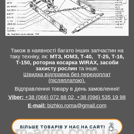
Також в наявності багато інших запчастин
на
таку техніку, як:
МТЗ, ЮМЗ, Т-40,
Т-25, Т-16,
Т-150, роторна косарка
WIRAX
, засоби
захисту рослин
та інше
.
Швидка відправка без передоплат
(післяплатою).
Відправлення товару в день замовлення!
Viber:
+38 (066) 072 88 02, +38 (096) 535 19 98
E-mail
:
bizhko.roma@gmail.com