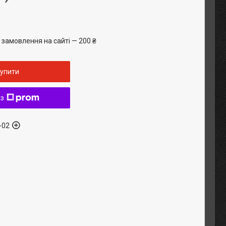
 замовлення на сайті — 200 ₴
упити
 з
-02