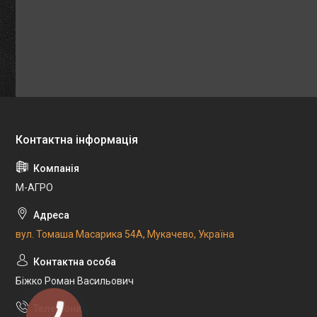
М-АГРО
вул. Томаша Масарика 54А, Мукачево, Україна
Біжко Роман Васильович