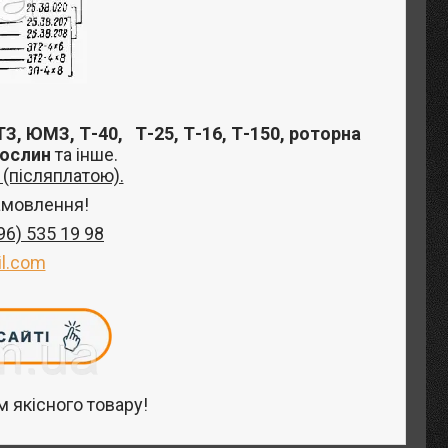
З, ЮМЗ, Т-40,
Т-25, Т-16, Т-150, роторна
рослин
та інше
.
(післяплатою).
амовлення!
96) 535 19 98
l.com
 якісного товару!