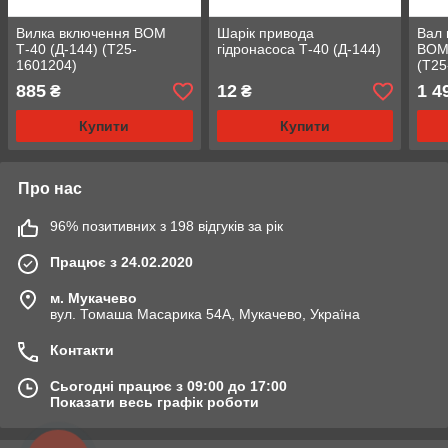
Вилка включення ВОМ
Шарік привода
Вал 
Т-40 (Д-144) (Т25-
гідронасоса Т-40 (Д-144)
ВОМ 
1601204)
(Т25
885
12
1 4
₴
₴
Купити
Купити
Про нас
96% позитивних з 198 відгуків за рік
Працює з 24.02.2020
м. Мукачево
вул. Томаша Масарика 54А, Мукачево, Україна
Контакти
Сьогодні працює з 09:00 до 17:00
Показати весь графік роботи