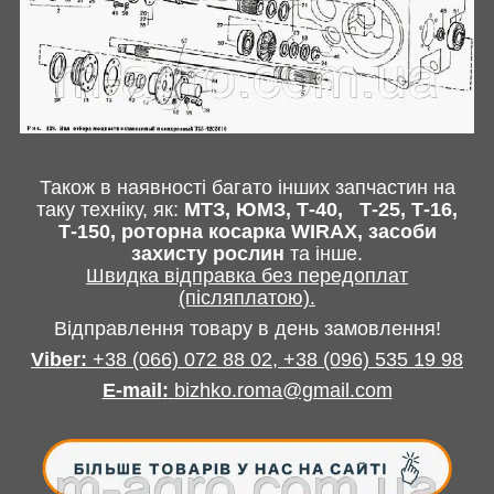
Також в наявності багато інших запчастин
на
таку техніку, як:
МТЗ, ЮМЗ, Т-40,
Т-25, Т-16,
Т-150, роторна косарка
WIRAX
, засоби
захисту рослин
та інше
.
Швидка відправка без передоплат
(післяплатою).
Відправлення товару в день замовлення!
Viber:
+38
(066) 072 88 02,
+38
(096) 535 19 98
E-mail
:
bizhko.roma@gmail.com