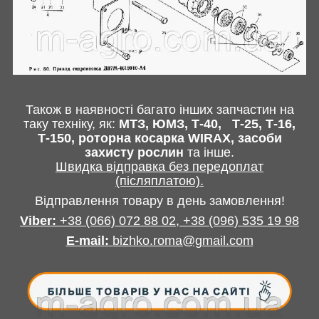
Також в наявності багато інших запчастин
на
таку техніку, як:
МТЗ, ЮМЗ, Т-40,
Т-25, Т-16,
Т-150, роторна косарка
WIRAX
, засоби
захисту рослин
та інше
.
Швидка відправка без передоплат
(післяплатою).
Відправлення товару в день замовлення!
Viber:
+38
(066) 072 88 02,
+38
(096) 535 19 98
E-mail
:
bizhko.roma@gmail.com