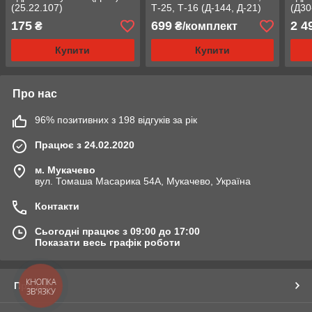
(25.22.107)
Т-25, Т-16 (Д-144, Д-21)
(Д30
(Д144-1403228/312)
175
699
2 4
₴
₴/комплект
Купити
Купити
Про нас
96% позитивних з 198 відгуків за рік
Працює з 24.02.2020
м. Мукачево
вул. Томаша Масарика 54А, Мукачево, Україна
Контакти
Сьогодні працює з 09:00 до 17:00
Показати весь графік роботи
КНОПКА
Про нас
ЗВ'ЯЗКУ