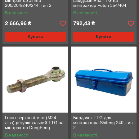
мінітрактор Jinma
швидкознімна TTG на
200/204/240/244, тип 2
мінітрактор Foton 354/404
В наявності
В наявності
2 666,96
792,43
₴
₴
Купити
Купити
Гвинт верхньої тяги (М24
Бардачок TTG для
ліва) регулювальний TTG на
мінітрактора Shifeng 240, тип
мінітрактор DongFeng
2
240/244, тип 2
В наявності
В наявності