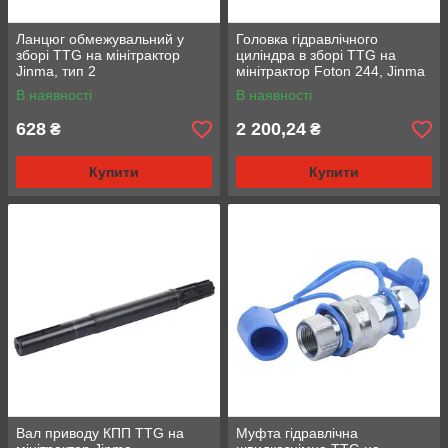
Ланцюг обмежувальний у
Головка гідравлічного
зборі TTG на мінітрактор
циліндра в зборі TTG на
Jinma, тип 2
мінітрактор Foton 244, Jinma
244, тип 2
В наявності
В наявності
628
2 200,24
₴
₴
Купити
Купити
Вал приводу КПП TTG на
Муфта гідравлічна