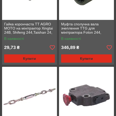
Гайка корончаста TT AGRO
Муфта сполучна вала
MOTO на мінітрактор Xingtai
зчеплення TTG для
24B, Shifeng 244,Taishan 24,
мінітрактора Foton 244,
M-16
Jinma 244/264, L-50 мм,
В наявності
В наявності
діаметр 38 мм, Z-15, тип 3
29,73
346,89
₴
₴
Купити
Купити