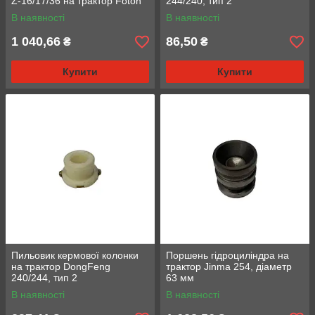
Z-16/17/36 на трактор Foton
244/240, тип 2
244, ДТЗ 244, Jinma 244/264,
В наявності
В наявності
тип 2
1 040,66
86,50
₴
₴
Купити
Купити
Пильовик кермової колонки
Поршень гідроциліндра на
на трактор DongFeng
трактор Jinma 254, діаметр
240/244, тип 2
63 мм
В наявності
В наявності