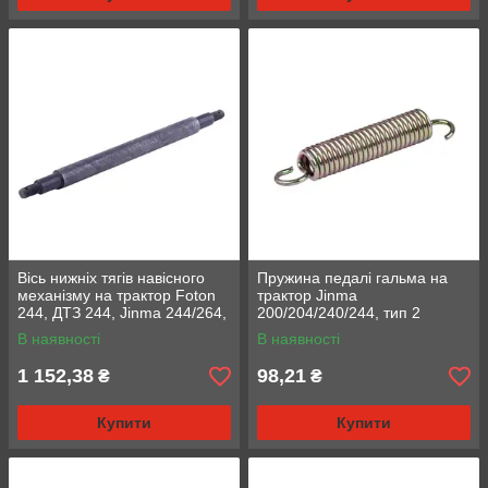
Вісь нижніх тягів навісного
Пружина педалі гальма на
механізму на трактор Foton
трактор Jinma
244, ДТЗ 244, Jinma 244/264,
200/204/240/244, тип 2
L-525мм
В наявності
В наявності
1 152,38
98,21
₴
₴
Купити
Купити