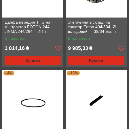
Цапфа передня TTG на
Зчеплення в складі на
мінітрактор FOTON 244,
трактор Foton 404/504, Ø
JINMA 244/264, ТИП 2
шліцьовий — 39/34 мм, h —
105 мм
В наявності
В наявності
1 814,16
9 985,33
₴
₴
Купити
Купити
–4%
–16%