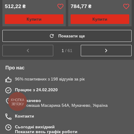
512,22
784,77
₴
₴
Купити
Купити
Показати ще
1
/ 61
Про нас
96% позитивних з 198 відгуків за рік
Працює з 24.02.2020
м. Мукачево
КНОПКА
ЗВ'ЯЗКУ
вул. Томаша Масарика 54А, Мукачево, Україна
Контакти
Сьогодні вихідний
Показати весь графік роботи