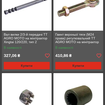
Вал вилки 2/3-й передачі TT
Гвинт верхньої тяги (М24
AGRO MOTO на мінітрактор
права) регулювальний TT
Xingtai 120/220, тип 2
AGRO MOTO на мінітрактор
DongFeng 240/244, тип 2
В наявності
В наявності
327,06
410,86
₴
₴
Купити
Купити