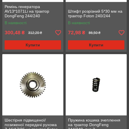
Ремінь генератора
AV13*1071Li на трактор
Штифт розрізний 5*30 мм на
DongFeng 244/240
трактор Foton 240/244
В наявності
В наявності
300,48
72,98
₴
₴
312,20 ₴
86,50 ₴
Купити
Купити
Шестірня підвищеної/
Пружина кошика зчеплення
позиженої передачі рухома
на трактор DongFeng