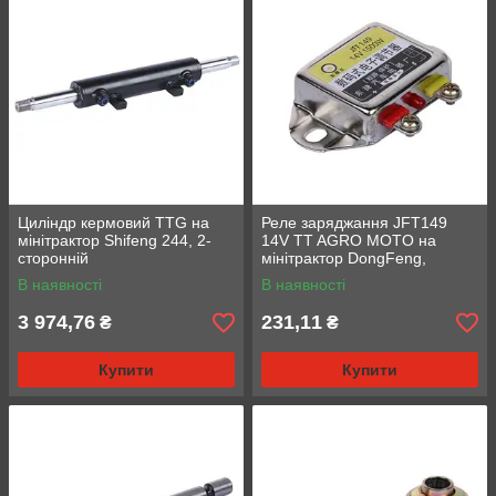
Циліндр кермовий TTG на
Реле заряджання JFT149
мінітрактор Shifeng 244, 2-
14V TT AGRO MOTO на
сторонній
мінітрактор DongFeng,
Xingtai, тип 3
В наявності
В наявності
3 974,76
231,11
₴
₴
Купити
Купити