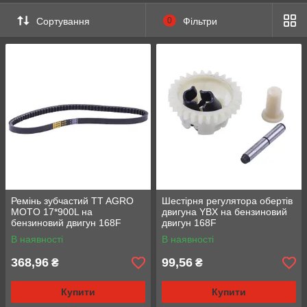
Сортування
0
Фільтри
Ремінь зубчастий TT AGRO
Шестірня регулятора обертів
MOTO 17*900L на
двигуна YBX на бензиновий
бензиновий двигун 168F
двигун 168F
В наявності
В наявності
368,96
99,56
₴
₴
Купити
Купити