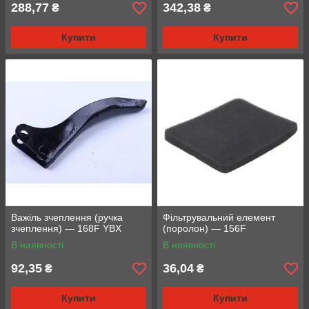
288,77
342,38
₴
₴
Купити
Купити
Важіль зчеплення (ручка
Фільтрувальний елемент
зчеплення) — 168F YBX
(поролон) — 156F
В наявності
В наявності
92,35
36,04
₴
₴
Купити
Купити