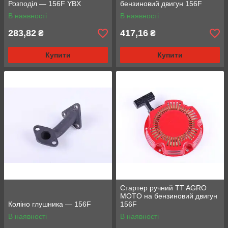
Розподіл — 156F YBX
бензиновий двигун 156F
В наявності
В наявності
283,82
417,16
₴
₴
Купити
Купити
Стартер ручний TT AGRO
MOTO на бензиновий двигун
Коліно глушника — 156F
156F
В наявності
В наявності