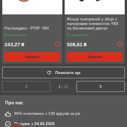
Фільтр повітряний у зборі з
паперовим елементом YBX
Распредвал - P70F YBX
на бензиновий двигун
188F/190F/192F
В наявності
В наявності
243,27
508,61
₴
₴
Купити
Купити
Показати ще
1
/ 21
Про нас
96% позитивних з 198 відгуків за рік
Працює з 24.02.2020