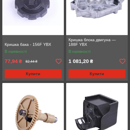
Кришка блока двигуна —
Кришка бака - 156F YBX
188F YBX
В наявності
В наявності
77,94
1 081,20
₴
₴
82,44 ₴
Купити
Купити