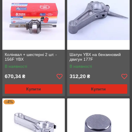
Колінвал + шестерні 2 шт. -
Шатун YBX на бензиновий
156F YBX
двигун 177F
В наявності
В наявності
670,34
312,20
₴
₴
Купити
Купити
–4%