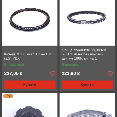
Кільця поршневі 88,00 мм
Кільця 70,00 мм STD — P70F
STD YBX на бензиновий
(ZS) YBX
двигун 188F, к-т на 1
поршень
В наявності
В наявності
227,05
223,90
₴
₴
Купити
Купити
–5%