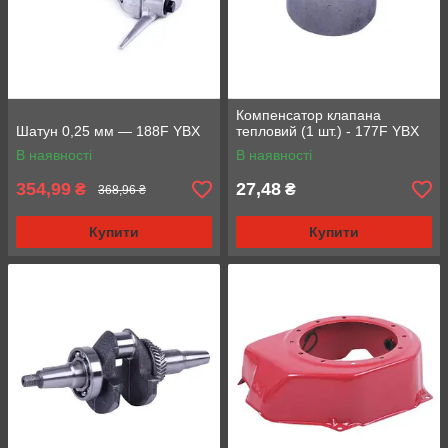
Компенсатор клапана
Шатун 0,25 мм — 188F YBX
тепловий (1 шт.) - 177F YBX
В наявності
В наявності
354,99
27,48
₴
₴
368,96 ₴
Купити
Купити