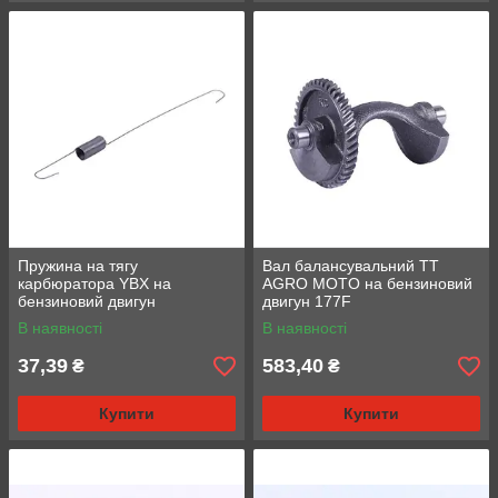
Пружина на тягу
Вал балансувальний TT
карбюратора YBX на
AGRO MOTO на бензиновий
бензиновий двигун
двигун 177F
168F/170F
В наявності
В наявності
37,39
583,40
₴
₴
Купити
Купити