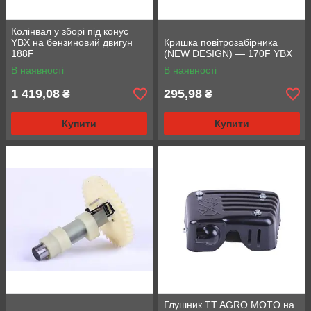
Колінвал у зборі під конус
YBX на бензиновий двигун
Кришка повітрозабірника
188F
(NEW DESIGN) — 170F YBX
В наявності
В наявності
1 419,08
295,98
₴
₴
Купити
Купити
Глушник TT AGRO MOTO на