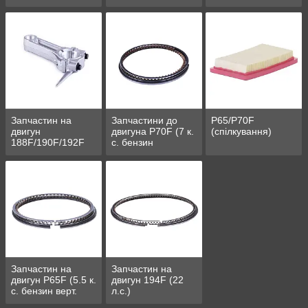
Запчастин на
Запчастини до
P65/P70F
двигун
двигуна P70F (7 к.
(спілкування)
188F/190F/192F
с. бензин
(13/15/16 л. с.)
вертикальний вал)
Запчастин на
Запчастин на
двигун P65F (5.5 к.
двигун 194F (22
с. бензин верт.
л.с.)
вал)