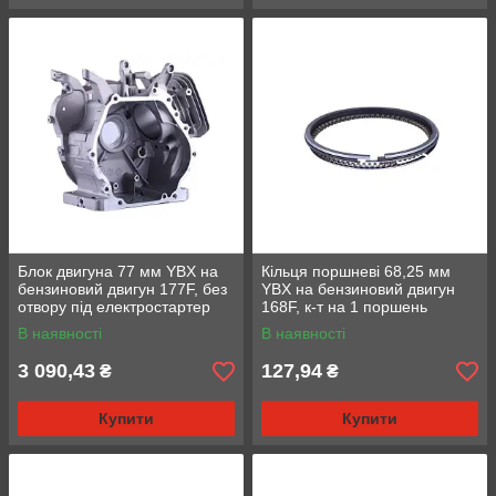
Блок двигуна 77 мм YBX на
Кільця поршневі 68,25 мм
бензиновий двигун 177F, без
YBX на бензиновий двигун
отвору під електростартер
168F, к-т на 1 поршень
В наявності
В наявності
3 090,43
127,94
₴
₴
Купити
Купити